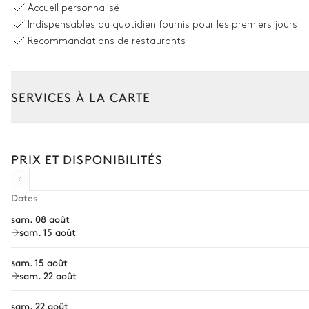
Accueil personnalisé
Indispensables du quotidien fournis pour les premiers jours
Salon
Recommandations de restaurants
Vue sur les montagnes
SERVICES À LA CARTE
Cheminée
TV écran plat
Composez votre séjour parmi l’ensemble de nos services et de n
Transfert à l'arrivée et au départ
PRIX ET DISPONIBILITÉS
Cuisine
Courses livrées avant l'arrivée
Location de voiture
Dates
Ouverte
sam. 08 août
Chef à domicile
Four à micro-ondes
sam. 15 août
Personnel de maison supplémentaire
Lave vaisselle
sam. 15 août
Four
Bien-être à domicile
sam. 22 août
Réfrigérateur
Babysitter
sam. 22 août