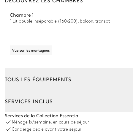
DÉCOUVREZ LES CHAMBRES
Chambre 1
1 Lit double inséparable (160x200), balcon, transat
Vue sur les montagnes
TOUS LES ÉQUIPEMENTS
Intérieur
Extérieur
SERVICES INCLUS
Salle à manger
Services de la Collection Essential
Ménage
1x/semaine, en cours de séjour
Table
Concierge dédié avant votre séjour
8 places