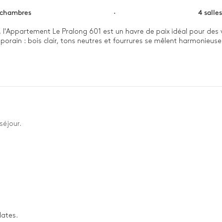
 chambres
·
4 salle
, l'Appartement Le Pralong 601 est un havre de paix idéal pour des
emporain : bois clair, tons neutres et fourrures se mêlent harmonie
anoramique sur les montagnes, véritable appel des pistes. Rendez-v
a piste de Bellecôte pour rejoindre la poudreuse. Après un repas co
l sur les montagnes depuis votre balcon, emmitouflé dans un plaid e
que la neige tombe à l'extérieur des baies vitrées.
séjour.
dates.