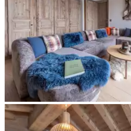
Vue sur les montagnes
Lit double inséparable
160x200
Salle de bain 3
Attenante
Douche
Vasque simple
Chambre 4
Vue sur les montagnes
Lit double inséparable
160x200