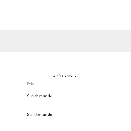
Canapé
os expériences sur mesure.
AOÛT 2026
Prix
Sur demande
Appareil à raclette / fondue
Blender / Mixeur
Hotte
Sur demande
Cafetière à dosette
Nespresso