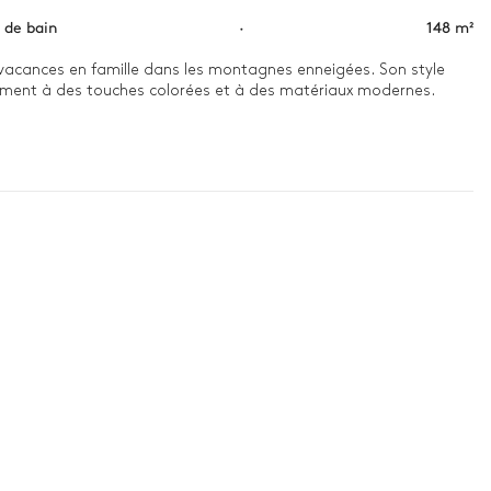
s de bain
·
148 m²
 vacances en famille dans les montagnes enneigées. Son style 
usement à des touches colorées et à des matériaux modernes.

ous dans votre local à ski personnel pour vous préparer à une 
pieux dans l'un des nombreux restaurants alpins traditionnels 
n fourrure. Réchauffez-vous au coin du feu avec vos proches, 