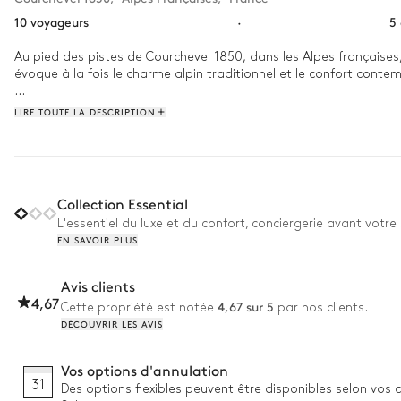
10 voyageurs
·
5
Au pied des pistes de Courchevel 1850, dans les Alpes françaises
évoque à la fois le charme alpin traditionnel et le confort cont
Avec un réveil au 6ème étage, découvrez l'impressionnante vue p
LIRE TOUTE LA DESCRIPTION
journée de glisse, avant de prendre la remontée mécanique vers l
des environs, rentrez chez vous pour admirer le coucher de solei
puis installez-vous confortablement pour regarder un film tandis 
Collection Essential
L'essentiel du luxe et du confort, conciergerie avant votre 
EN SAVOIR PLUS
Avis clients
4,67
4,67 sur 5
Cette propriété est notée
par nos clients.
DÉCOUVRIR LES AVIS
Vos options d'annulation
31
Des options flexibles peuvent être disponibles selon vos 