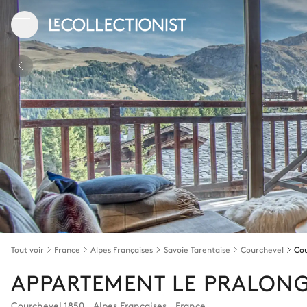
Tout voir
France
Alpes Françaises
Savoie Tarentaise
Courchevel
Cou
APPARTEMENT LE PRALON
Courchevel 1850
,
Alpes Françaises
,
France