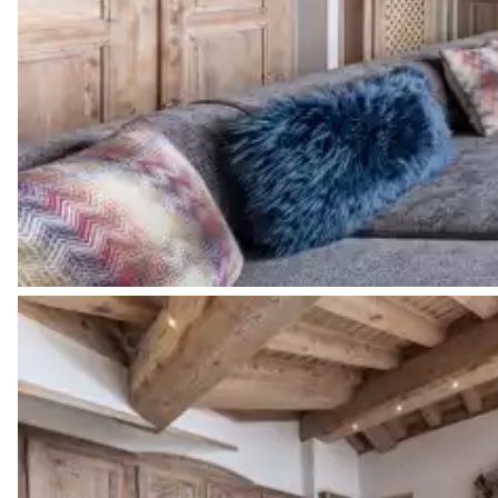
Vasque double
Chambre 2 (en-suite)
Vue sur les montagnes
Lit double inséparable
160x200
Salle de bain 2
Attenante
WC
Vasque simple
Chambre 3 (en-suite)