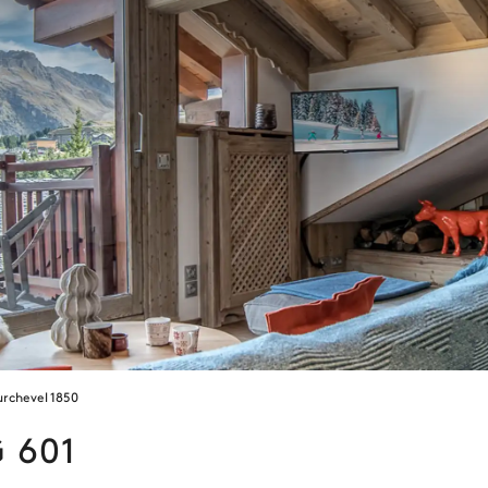
rchevel 1850
G 601