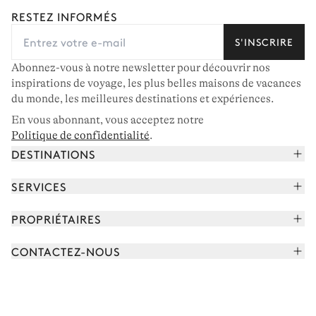
RESTEZ INFORMÉS
S'INSCRIRE
Abonnez-vous à notre newsletter pour découvrir nos
inspirations de voyage, les plus belles maisons de vacances
du monde, les meilleures destinations et expériences.
En vous abonnant, vous acceptez notre
Politique de confidentialité
.
DESTINATIONS
Alpes françaises
SERVICES
Courchevel
Réserver vos vacances
PROPRIÉTAIRES
Corse
Lire le magazine
Rejoindre notre portfolio
Cap Ferret
CONTACTEZ-NOUS
Rencontrer votre concierge
Découvrir nos propriétaires
Saint-Tropez
Nous envoyer un message
Partenaires de voyage
Italie
Programmer un appel
Achetez une maison
Voir plus