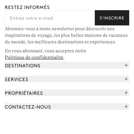
RESTEZ INFORMÉS
S'INSCRIRE
Abonnez-vous à notre newsletter pour découvrir nos
inspirations de voyage, les plus belles maisons de vacances
du monde, les meilleures destinations et expériences.
En vous abonnant, vous acceptez notre
Politique de confidentialité
.
DESTINATIONS
Alpes françaises
SERVICES
Courchevel
Réserver vos vacances
PROPRIÉTAIRES
Corse
Lire le magazine
Rejoindre notre portfolio
Cap Ferret
CONTACTEZ-NOUS
Rencontrer votre concierge
Découvrir nos propriétaires
Saint-Tropez
Nous envoyer un message
Partenaires de voyage
Italie
Programmer un appel
Achetez une maison
Voir plus