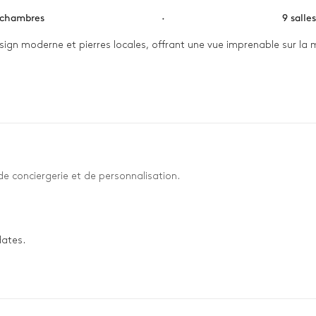
 chambres
·
9 salle
esign moderne et pierres locales, offrant une vue imprenable sur la 
rasse pour savourer un café tout en observant les premiers rayons du 
es. Le soir, réunis autour d’un dîner en terrasse, entre amis ou en
 de conciergerie et de personnalisation.
dates.