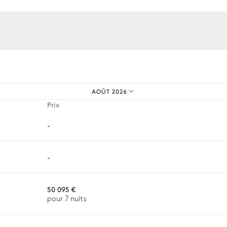
os expériences sur mesure.
AOÛT 2026
Prix
-
-
50 095 €
pour 7 nuits