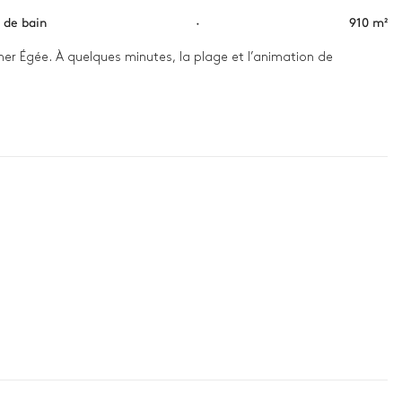
s de bain
·
910 m²
mer Égée. À quelques minutes, la plage et l’animation de 
soleil sur l’horizon. Après un plongeon revitalisant dans la 
 famille, la brise marine crée une atmosphère magique, idéale 