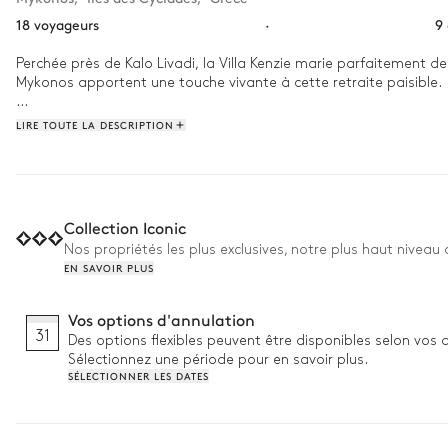
18 voyageurs
·
9
Perchée près de Kalo Livadi, la Villa Kenzie marie parfaitement d
Mykonos apportent une touche vivante à cette retraite paisible.

Réveillez-vous avec le chant des oiseaux, étendez-vous sur la ter
LIRE TOUTE LA DESCRIPTION
piscine à débordement, partez à la découverte des criques sauvag
pour échanger et partager.
Collection Iconic
Nos propriétés les plus exclusives, notre plus haut niveau
EN SAVOIR PLUS
Vos options d'annulation
31
Des options flexibles peuvent être disponibles selon vos 
Sélectionnez une période pour en savoir plus.
SÉLECTIONNER LES DATES