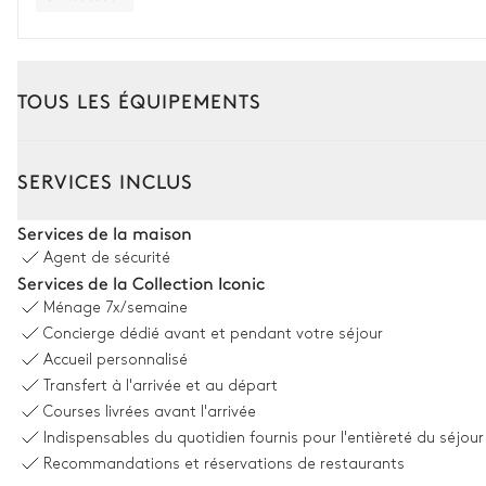
TOUS LES ÉQUIPEMENTS
Extérieur
Intérieur
SERVICES INCLUS
Coin piscine
Services de la maison
Agent de sécurité
Vue sur la mer
Services de la Collection Iconic
Ménage
7x/semaine
Barbecue
Concierge dédié avant et pendant votre séjour
Gaz
Accueil personnalisé
Douche extérieure
Transfert à l'arrivée et au départ
2
Canapés
Courses livrées avant l'arrivée
Piscine
Indispensables du quotidien fournis pour l'entièreté du séjour
Non chauffée · Au sel
Recommandations et réservations de restaurants