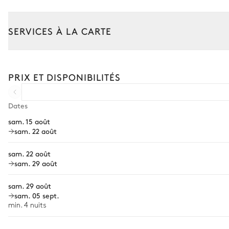
Espace dînatoire extérieur
SERVICES À LA CARTE
Composez votre séjour parmi l’ensemble de nos services et de n
Salon extérieur
Location de voiture
PRIX ET DISPONIBILITÉS
Chef à domicile
Personnel de maison supplémentaire
Dates
sam. 15 août
Bien-être à domicile
sam. 22 août
Babysitter
sam. 22 août
Location de vélo
sam. 29 août
Location de bateau
sam. 29 août
sam. 05 sept.
Sports nautiques
min. 4 nuits
Visites guidées et excursions