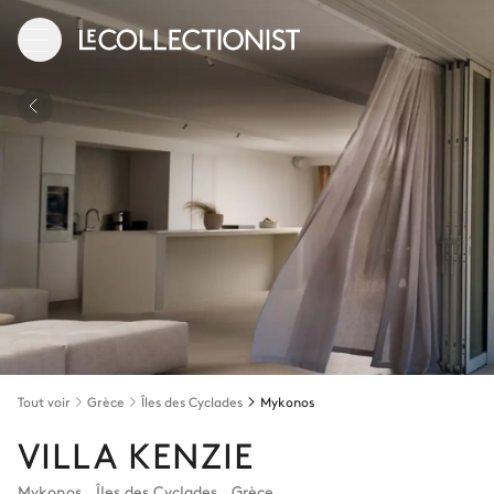
Tout voir
Grèce
Îles des Cyclades
Mykonos
VILLA KENZIE
Mykonos
,
Îles des Cyclades
,
Grèce