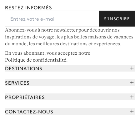
RESTEZ INFORMÉS
S'INSCRIRE
Abonnez-vous à notre newsletter pour découvrir nos
inspirations de voyage, les plus belles maisons de vacances
du monde, les meilleures destinations et expériences.
En vous abonnant, vous acceptez notre
Politique de confidentialité
.
DESTINATIONS
Alpes françaises
SERVICES
Courchevel
Réserver vos vacances
PROPRIÉTAIRES
Corse
Lire le magazine
Rejoindre notre portfolio
Cap Ferret
CONTACTEZ-NOUS
Rencontrer votre concierge
Découvrir nos propriétaires
Saint-Tropez
Nous envoyer un message
Partenaires de voyage
Italie
Programmer un appel
Achetez une maison
Voir plus