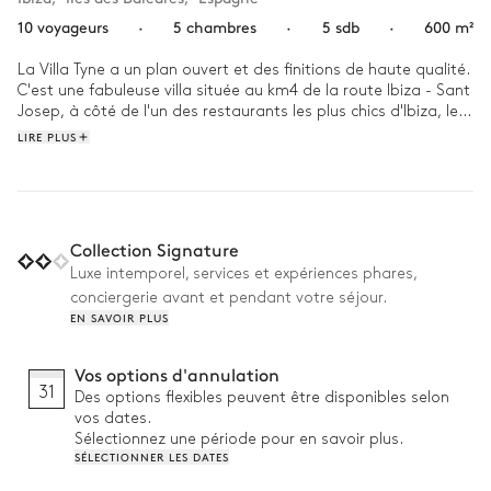
10 voyageurs
·
5 chambres
·
5 sdb
·
600 m²
La Villa Tyne a un plan ouvert et des finitions de haute qualité. 
C'est une fabuleuse villa située au km4 de la route Ibiza - Sant 
Josep, à côté de l'un des restaurants les plus chics d'Ibiza, le 
KM5. Elle est lumineuse et aérée avec de très hauts plafonds 
LIRE PLUS
et de grandes portes vitrées reliant l'intérieur à l'espace 
extérieur avec sa magnifique pelouse. L'accent a été mis sur le 
confort et le style. Profitez de la vue sur Ses Salines pendant 
que nous vous organisons un dîner méditerranéen au bord de 
la piscine.
Collection Signature
Luxe intemporel, services et expériences phares,
conciergerie avant et pendant votre séjour.
EN SAVOIR PLUS
Vos options d'annulation
31
Des options flexibles peuvent être disponibles selon
vos dates.
Sélectionnez une période pour en savoir plus.
SÉLECTIONNER LES DATES