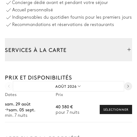
Concierge dédié avant et pendant votre séjour
Accueil personnalisé
Piscine
2
Parasol(s)
Indispensables du quotidien fournis pour les premiers jours
Chauffable · Au chlore
2
Double transats
Dimensions : L = 6m, l = 2,4m
Recommandations et réservations de restaurants
2
Systèmes son
2
Transats
SERVICES À LA CARTE
Piscine
Composez votre séjour parmi l’ensemble de nos services et de
nos expériences sur mesure.
Vue panoramique sur la mer
PRIX ET DISPONIBILITÉS
Transfert à l'arrivée et au départ
AOÛT 2026
Courses livrées avant l'arrivée
Piscine
Table de ping pong
Dates
Prix
Non chauffée · Au chlore
2
Transats
Location de voiture
Dimensions : L = 15m, l = 4m
sam. 29 août
40 380 €
2
Double transats
sam. 05 sept.
Chef à domicile
SÉLECTIONNER
pour 7 nuits
min. 7 nuits
4
Systèmes son
Personnel de maison supplémentaire
Sonos
Bien-être à domicile