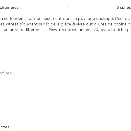
 chambres
·
5 salle
illa se fondent harmonieusement dans le paysage sauvage. Des roche
 vitrées s’ouvrent sur la belle pièce à vivre aux allures de cabine d
n univers différent : le New York dans années 70, avec l’affiche publ
uir chocolat et la tapisserie en satin doré…

ue à bord d’un voilier, direction la Sardaigne. On déambule entre l
va se rafraîchir dans la belle piscine à débordement, d’où on a une v
s l’intimité de la cabane balinaise. Là, on boit un dernier verre en 
séjour.
dates.