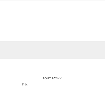
Transat
os expériences sur mesure.
AOÛT 2026
Prix
-