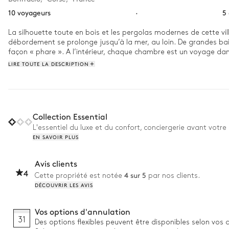
10 voyageurs
·
5
La silhouette toute en bois et les pergolas modernes de cette v
débordement se prolonge jusqu’à la mer, au loin. De grandes baies
façon « phare ». A l’intérieur, chaque chambre est un voyage dans u
cinéma ; l’Asie du Sud-Est, avec le mobilier bas, les fauteuils en c
LIRE TOUTE LA DESCRIPTION
Dès la premières lueurs du jour, on regagne le port et on embarq
niquer entre les rochers de Cala Spinosa. De retour à la villa, on 
tombée, on se retrouve à la lumière des lanternes en fer forgé, dan
Collection Essential
L'essentiel du luxe et du confort, conciergerie avant votre 
EN SAVOIR PLUS
Avis clients
4
4 sur 5
Cette propriété est notée
par nos clients.
DÉCOUVRIR LES AVIS
Vos options d'annulation
31
Des options flexibles peuvent être disponibles selon vos 