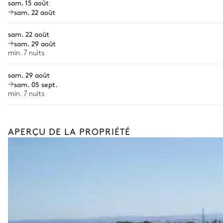
sam. 15 août
Bien-être à domicile
sam. 22 août
Babysitter
sam. 22 août
sam. 29 août
Location de vélo
min. 7 nuits
Location de bateau
Les services proposés peuvent varier selon la saison, la destinatio
sam. 29 août
sam. 05 sept.
min. 7 nuits
APERÇU DE LA PROPRIÉTÉ