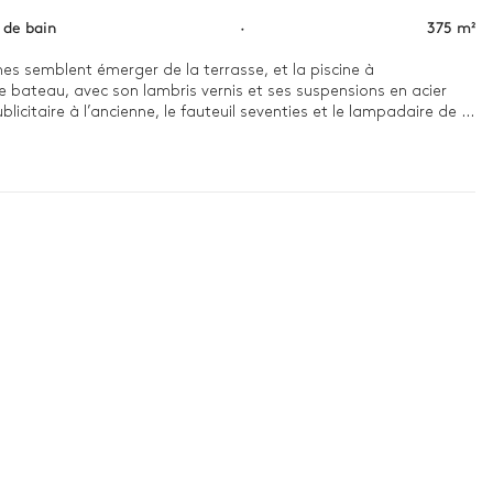
s de bain
·
375 m²
s semblent émerger de la terrasse, et la piscine à 
e bateau, avec son lambris vernis et ses suspensions en acier 
icitaire à l’ancienne, le fauteuil seventies et le lampadaire de 
es étals du marché de Santa-Terasa di Gallura ou on va pique-
ue imprenable sur le maquis et la Méditerranée, au loin. A la nuit 
admirant le ciel étoilé corse.