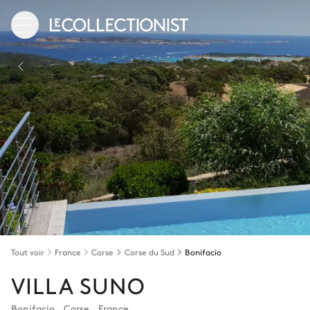
Tout voir
France
Corse
Corse du Sud
Bonifacio
VILLA SUNO
Bonifacio
,
Corse
,
France