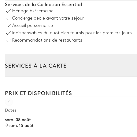
Services de la Collection Essential
Ménage
6x/semaine
Concierge dédié avant votre séjour
Piscine
Accueil personnalisé
Indispensables du quotidien fournis pour les premiers jours
Vue panoramique sur la mer
Recommandations de restaurants
Piscine
À débordement
SERVICES À LA CARTE
Non chauffée · Au sel
Dimensions : L = 10m, l = 5m, profondeur = 1,5m / 1,8m
Composez votre séjour parmi l’ensemble de nos services et de n
Transfert à l'arrivée et au départ
Jardin
PRIX ET DISPONIBILITÉS
Courses livrées avant l'arrivée
Japonais
Mediterranéen
Location de voiture
Dates
sam. 08 août
Chef à domicile
sam. 15 août
Personnel de maison supplémentaire