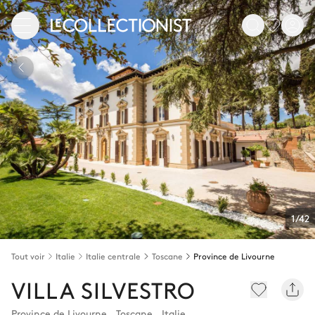
1/42
Tout voir
Italie
Italie centrale
Toscane
Province de Livourne
VILLA SILVESTRO
Province de Livourne
,
Toscane
,
Italie