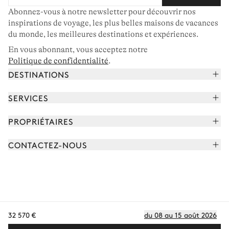
Abonnez-vous à notre newsletter pour découvrir nos
inspirations de voyage, les plus belles maisons de vacances
du monde, les meilleures destinations et expériences.
En vous abonnant, vous acceptez notre
Politique de confidentialité
.
DESTINATIONS
Alpes françaises
SERVICES
Courchevel
Réserver vos vacances
PROPRIÉTAIRES
Corse
Lire le magazine
Rejoindre notre portfolio
Cap Ferret
CONTACTEZ-NOUS
Rencontrer votre concierge
Découvrir nos propriétaires
Saint-Tropez
Nous envoyer un message
Partenaires de voyage
Italie
Programmer un appel
Achetez une maison
Voir plus
FAQ
FR - €
Carrières
32 570 €
du 08 au 15 août 2026
Politique de confidentialité
Conditions des cookies
Conditions d'utilisation
CGV
Plan du site
© 2026 Tous droits réservés