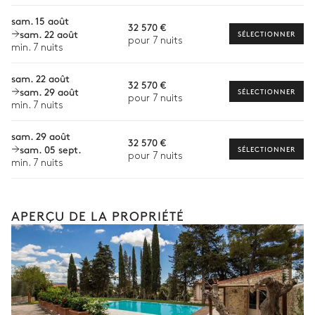
Babysitter
Réfrigérateur
sam. 15 août
32 570 €
Location de vélo
sam. 22 août
SÉLECTIONNER
pour 7 nuits
Jardin
min. 7 nuits
Visites guidées et excursions
sam. 22 août
Visites gastronomiques
Vue sur la nature
Avec pelouse
32 570 €
sam. 29 août
SÉLECTIONNER
pour 7 nuits
Balade à cheval
min. 7 nuits
Helipad
Maison de jeux pour enfants
Cours de cuisine
sam. 29 août
32 570 €
sam. 05 sept.
SÉLECTIONNER
pour 7 nuits
La liste des services et expériences proposés n'est
min. 7 nuits
pas exhaustive et peut varier selon la saison, la
destination ou la disponibilité. Au sein de notre
Collection Iconic, votre concierge personnel
APERÇU DE LA PROPRIÉTÉ
organisera un séjour entièrement sur mesure, selon
vos envies, votre groupe et votre inspiration.