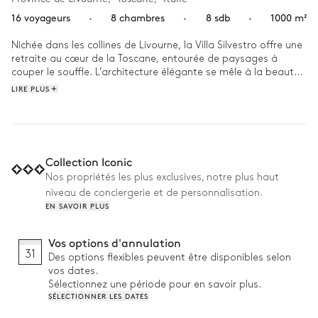
16 voyageurs
·
8 chambres
·
8 sdb
·
1000 m²
Nichée dans les collines de Livourne, la Villa Silvestro offre une 
retraite au cœur de la Toscane, entourée de paysages à 
couper le souffle. L’architecture élégante se mêle à la beauté 
naturelle des lieux, créant une ambiance apaisante pour une 
LIRE PLUS
évasion en famille ou entre amis.

Le matin, une promenade dans le jardin luxuriant prépare à 
une baignade rafraîchissante. Après un déjeuner en plein air, 
une sieste dans le salon calme ou une séance de lecture près 
Collection Iconic
de la cheminée s’impose. Le soir, un barbecue rassemble les 
Nos propriétés les plus exclusives, notre plus haut
proches sous les étoiles.
niveau de conciergerie et de personnalisation.
EN SAVOIR PLUS
Vos options d'annulation
31
Des options flexibles peuvent être disponibles selon
vos dates.
Sélectionnez une période pour en savoir plus.
SÉLECTIONNER LES DATES