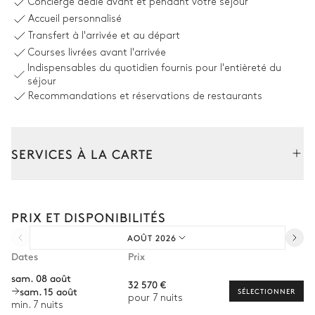
Concierge dédié avant et pendant votre séjour
Accueil personnalisé
Piscine
Douche extérieure
Transfert à l'arrivée et au départ
Chauffable · Au chlore
Dimensions : L = 14m, l = 7m,
Courses livrées avant l'arrivée
profondeur = 1,4m / 1,8m
Indispensables du quotidien fournis pour l'entièreté du
séjour
Recommandations et réservations de restaurants
Espace dînatoire extérieur
Vue sur la nature
SERVICES À LA CARTE
Table
30 places
Composez votre séjour parmi l’ensemble de nos services et de
nos expériences sur mesure.
PRIX ET DISPONIBILITÉS
Location de voiture
Cuisine extérieure
AOÛT 2026
Chef à domicile
Dates
Prix
Vue sur la nature
Ouverte
Personnel de maison supplémentaire
sam. 08 août
32 570 €
Barbecue
Four à pizza
sam. 15 août
Bien-être à domicile
SÉLECTIONNER
pour 7 nuits
Charbon
min. 7 nuits