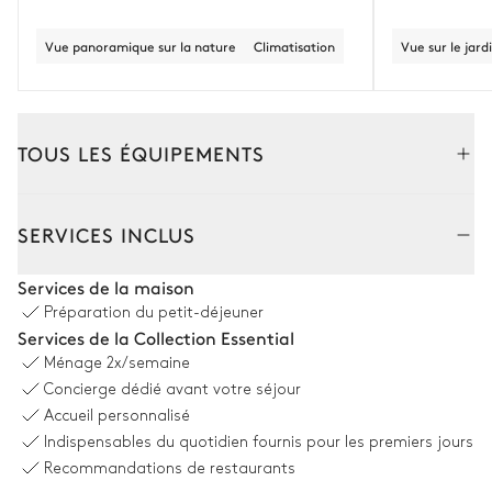
Vue panoramique sur la nature
Climatisation
Vue sur le jard
TOUS LES ÉQUIPEMENTS
Extérieur
Intérieur
SERVICES INCLUS
Jardin
Services de la maison
Préparation du petit-déjeuner
Vue panoramique sur la nature
Avec pelouse
Tropical
Services de la Collection Essential
Ménage
2x/semaine
Anglais
Arboré
Mediterranéen
Concierge dédié avant votre séjour
Piscine
Four à pizza
Accueil personnalisé
Chauffable · Au chlore
Indispensables du quotidien fournis pour les premiers jours
Table
Dimensions : L = 4m, l = 8m
Recommandations de restaurants
8 places
6
Transats