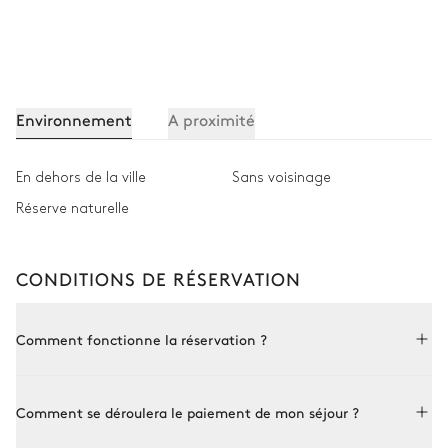
Environnement
A proximité
En dehors de la ville
Sans voisinage
Réserve naturelle
CONDITIONS DE RÉSERVATION
Comment fonctionne la réservation ?
Réserver avec Le Collectionist est à la fois simple et sur
Comment se déroulera le paiement de mon séjour ?
mesure. Choisissez une propriété parmi par notre collection,
réservez en ligne ou consultez l’un de nos conseillers pour plus