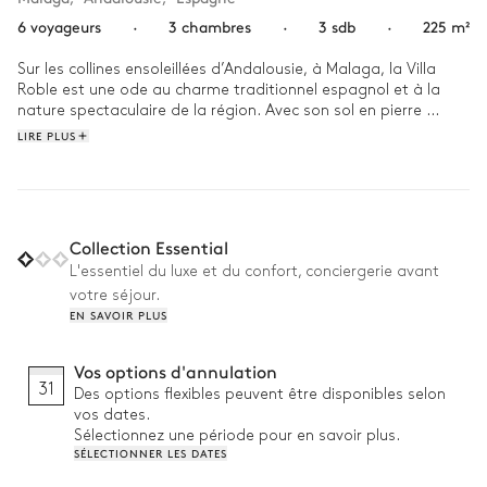
6 voyageurs
·
3 chambres
·
3 sdb
·
225 m²
Sur les collines ensoleillées d’Andalousie, à Malaga, la Villa 
Roble est une ode au charme traditionnel espagnol et à la 
nature spectaculaire de la région. Avec son sol en pierre 
typique, ses murs blanchis à la chaux et son toit en terre cuite, 
LIRE PLUS
elle dévoile un intérieur chaleureux, où des œuvres d’art ornent 
les murs et le mobilier en bois sculpté rend hommage à 
l’artisanat local.

À la Villa Roble, imprégnez-vous de la douceur de vivre 
Collection Essential
espagnole. Savourez votre café du matin en admirant les 
L'essentiel du luxe et du confort, conciergerie avant
vues panoramiques sur la campagne et les montagnes. Plus 
votre séjour.
tard dans la matinée, plongez dans les eaux fraîches de la 
EN SAVOIR PLUS
piscine extérieure, puis peaufiner votre bronzage dans le 
magnifique jardin, à l’ombre de la canopée de fleurs rose et 
pourpre. Le soir venu, dégustez un verre de vin avec vos 
Vos options d'annulation
proches dans la cuisine extérieure alors que le soleil se couche 
31
Des options flexibles peuvent être disponibles selon
à l’horizon.  
vos dates.
Sélectionnez une période pour en savoir plus.
SÉLECTIONNER LES DATES