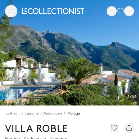
1/34
Tout voir
Espagne
Andalousie
Malaga
VILLA ROBLE
Malaga
,
Andalousie
,
Espagne