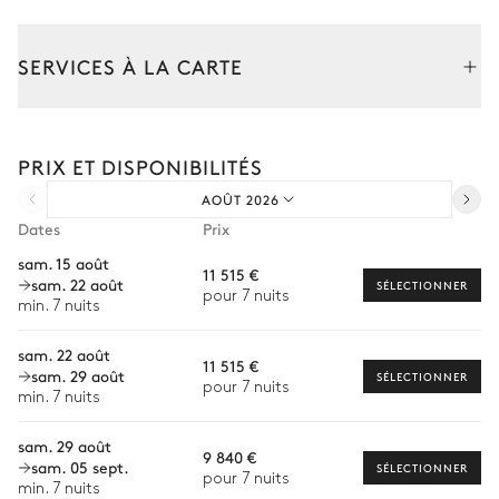
Kitchenette
Double transat
SERVICES À LA CARTE
Barbecue
Composez votre séjour parmi l’ensemble de nos services et de
Pool house
nos expériences sur mesure.
PRIX ET DISPONIBILITÉS
Transfert à l'arrivée et au départ
Machine à laver
Table à repasser
AOÛT 2026
Courses livrées avant l'arrivée
Fer à repasser
Dates
Prix
Location de voiture
sam. 15 août
11 515 €
sam. 22 août
Chef à domicile
SÉLECTIONNER
pour 7 nuits
min. 7 nuits
Personnel de maison supplémentaire
sam. 22 août
11 515 €
Bien-être à domicile
sam. 29 août
SÉLECTIONNER
pour 7 nuits
min. 7 nuits
Babysitter
sam. 29 août
Location de vélo
9 840 €
sam. 05 sept.
SÉLECTIONNER
pour 7 nuits
Location de bateau
min. 7 nuits