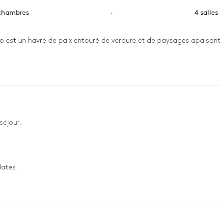
chambres
·
4 salles
so est un havre de paix entouré de verdure et de paysages apaisants.
rez votre petit-déjeuner sur la terrasse, bercé par le murmure du v
rassemblez-vous autour d’un dîner aux saveurs locales, tandis que le
séjour.
dates.