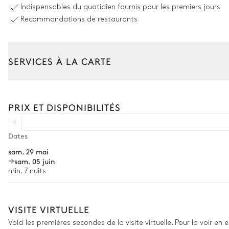
Indispensables du quotidien fournis pour les premiers jours
4
Transats
Recommandations de restaurants
Espace dînatoire extérieur
SERVICES À LA CARTE
Table
8 places
Composez votre séjour parmi l’ensemble de nos services et de n
Transfert à l'arrivée et au départ
PRIX ET DISPONIBILITÉS
Terrain de football
Courses livrées avant l'arrivée
Location de voiture
Dates
Terrain de volleyball
sam. 29 mai
Chef à domicile
sam. 05 juin
Personnel de maison supplémentaire
min. 7 nuits
Bien-être à domicile
Terrain de tennis
Babysitter
VISITE VIRTUELLE
Partagé
Voici les premières secondes de la visite virtuelle. Pour la voir en
Location de vélo