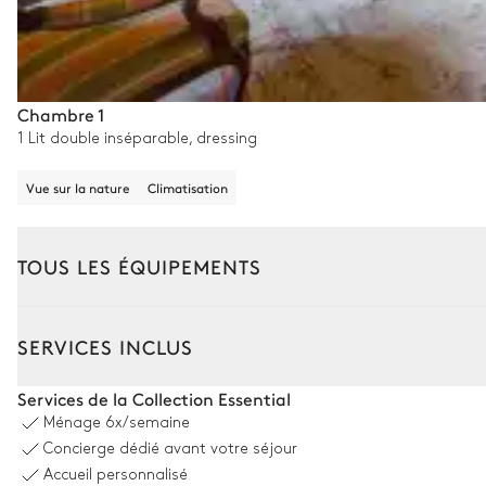
Chambre 1
1 Lit double inséparable, dressing
Vue sur la nature
Climatisation
TOUS LES ÉQUIPEMENTS
Extérieur
Intérieur
SERVICES INCLUS
Piscine
Services de la Collection Essential
Ménage
6x/semaine
Piscine
Concierge dédié avant votre séjour
Chauffable · Au chlore
Accueil personnalisé
Dimensions : L = 8m, l = 4m, profondeur = 0,6m / 1,5m