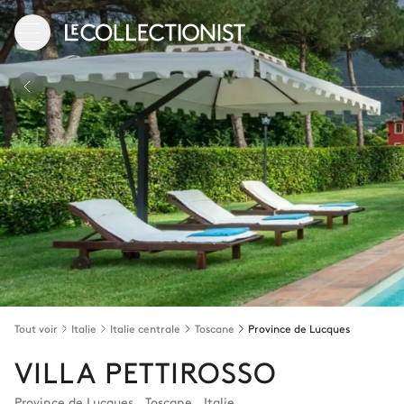
Tout voir
Italie
Italie centrale
Toscane
Province de Lucques
VILLA PETTIROSSO
Province de Lucques
,
Toscane
,
Italie