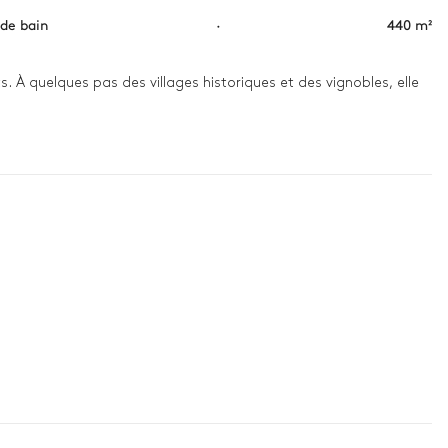
 de bain
·
440 m²
 À quelques pas des villages historiques et des vignobles, elle 
ent dans les arbres. Passez la journée entre une baignade 
 ciel s’illumine de nuances dorées.