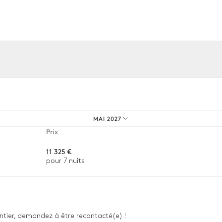
Barbecue
os expériences sur mesure.
MAI 2027
Prix
11 325 €
pour 7 nuits
 entier, demandez à être recontacté(e) !