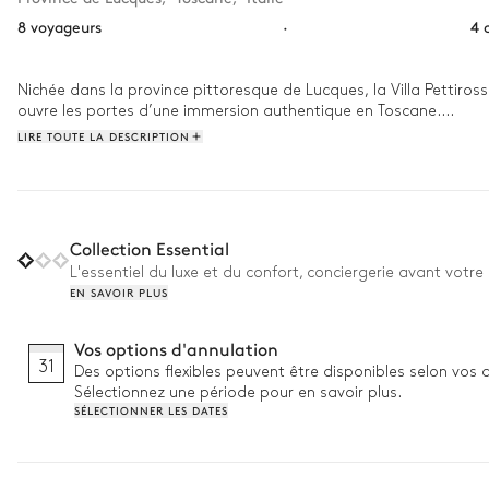
8 voyageurs
·
4 
Nichée dans la province pittoresque de Lucques, la Villa Pettiros
ouvre les portes d’une immersion authentique en Toscane.

LIRE TOUTE LA DESCRIPTION
Réveillez-vous avec le parfum du café fraîchement moulu et savou
rafraîchissante et une promenade dans les jardins. Le soir venu, 
Collection Essential
L'essentiel du luxe et du confort, conciergerie avant votre 
EN SAVOIR PLUS
Vos options d'annulation
31
Des options flexibles peuvent être disponibles selon vos 
Sélectionnez une période pour en savoir plus.
SÉLECTIONNER LES DATES