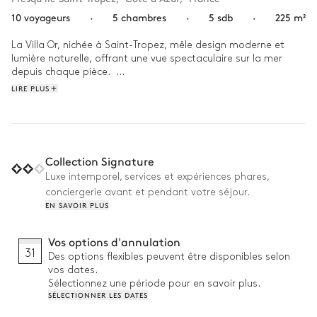
10 voyageurs
·
5 chambres
·
5 sdb
·
225 m²
La Villa Or, nichée à Saint-Tropez, mêle design moderne et 
lumière naturelle, offrant une vue spectaculaire sur la mer 
depuis chaque pièce.  

LIRE PLUS
Dès le matin, une promenade au bord de la mer, à quelques 
pas de la villa, prépare à une journée sereine. L’après-midi, la 
piscine, bordée par un panorama sublime, devient le lieu de 
rendez-vous pour se rafraîchir après une session de sport ou 
un plongeon dans l'océan. Le soir, l’atmosphère se transforme 
Collection Signature
pour un dîner en terrasse, la mer en toile de fond, tandis que 
Luxe intemporel, services et expériences phares,
les couleurs du coucher du soleil se mélangent à la douceur de 
conciergerie avant et pendant votre séjour.
la brise.
EN SAVOIR PLUS
Vos options d'annulation
31
Des options flexibles peuvent être disponibles selon
vos dates.
Sélectionnez une période pour en savoir plus.
SÉLECTIONNER LES DATES