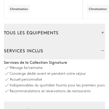
Climatisation
Climatisation
TOUS LES ÉQUIPEMENTS
Extérieur
Intérieur
SERVICES INCLUS
Salle à manger
Services de la Collection Signature
Ménage
6x/semaine
Table
Concierge dédié avant et pendant votre séjour
10 places
Accueil personnalisé
Indispensables du quotidien fournis pour les premiers jours
Piscine
Recommandations et réservations de restaurants
Piscine
14
Transats
Chauffée