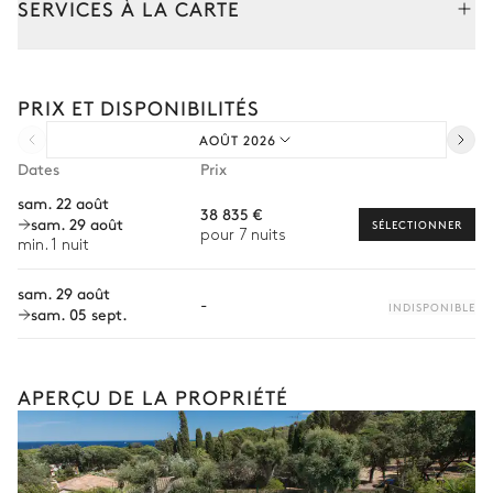
SERVICES À LA CARTE
Composez votre séjour parmi l’ensemble de nos services et de
nos expériences sur mesure.
PRIX ET DISPONIBILITÉS
Transfert à l'arrivée et au départ
AOÛT 2026
Courses livrées avant l'arrivée
Dates
Prix
Location de voiture
sam. 22 août
38 835 €
sam. 29 août
Chef à domicile
SÉLECTIONNER
pour 7 nuits
min. 1 nuit
Personnel de maison supplémentaire
sam. 29 août
-
Bien-être à domicile
INDISPONIBLE
sam. 05 sept.
Babysitter
Location de vélo
APERÇU DE LA PROPRIÉTÉ
Location de bateau
Sports nautiques