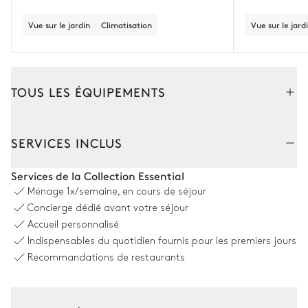
Vue sur le jardin
Climatisation
Vue sur le jard
TOUS LES ÉQUIPEMENTS
Extérieur
Intérieur
SERVICES INCLUS
Coin piscine
Services de la Collection Essential
Ménage
1x/semaine, en cours de séjour
Piscine
Jacuzzi
Concierge dédié avant votre séjour
Non chauffée · Au chlore
Accueil personnalisé
Indispensables du quotidien fournis pour les premiers jours
Terrain de tennis
Recommandations de restaurants
Privé