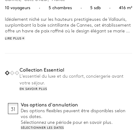
10 voyageurs
·
5 chambres
·
5 sdb
·
416 m²
Idéalement niché sur les hauteurs prestigieuses de Vallauris, 
surplombant la baie scintillante de Cannes, cet établissement 
offre un havre de paix raffiné où le design élégant se marie au 
glamour intemporel de la Côte d’Azur.

LIRE PLUS
À l'aube, profitez d'un match animé sur le court de tennis privé 
ou offrez-vous un moment de sérénité totale au hammam ou 
dans le jacuzzi. L'après-midi est consacré à la détente : 
plongez dans la piscine extérieure tout en admirant la vue 
Collection Essential
imprenable sur la mer qui s'étend à perte de vue. À la tombée 
L'essentiel du luxe et du confort, conciergerie avant
de la nuit, réunissez-vous dans les espaces de vie accueillants 
votre séjour.
pour un dîner intime.
EN SAVOIR PLUS
Vos options d'annulation
31
Des options flexibles peuvent être disponibles selon
vos dates.
Sélectionnez une période pour en savoir plus.
SÉLECTIONNER LES DATES