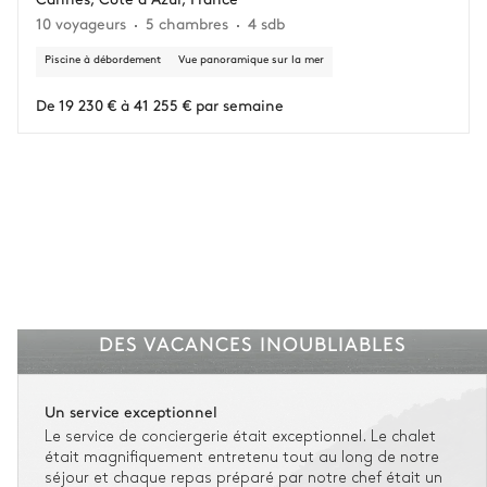
10 voyageurs
5 chambres
4 sdb
Vous gardez une marge de manœuvre en cas
d'imprévus.
Piscine à débordement
Vue panoramique sur la mer
L'assurance flexible est disponible pour tous les séjours jusqu'à 55 555 €.
1
De 19 230 € à 41 255 € par semaine
Entre 59 jours et le jour du check-in : le montant total du séjour est dû.
Voir nos conditions d'assurance
DES VACANCES INOUBLIABLES
Un service exceptionnel
Le service de conciergerie était exceptionnel. Le chalet
était magnifiquement entretenu tout au long de notre
séjour et chaque repas préparé par notre chef était un