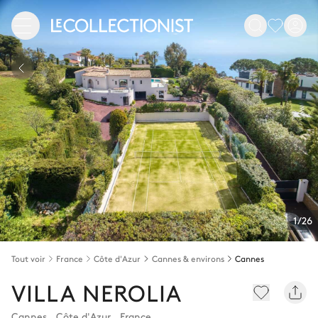
1/26
Tout voir
France
Côte d'Azur
Cannes & environs
Cannes
VILLA NEROLIA
Cannes
,
Côte d'Azur
,
France