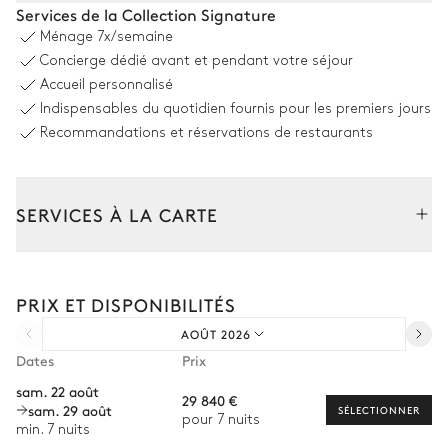
Coin piscine
Services de la Collection Signature
Ménage
7x/semaine
Vue sur la mer
Concierge dédié avant et pendant votre séjour
Accueil personnalisé
Douche extérieure
Piscine
Indispensables du quotidien fournis pour les premiers jours
À débordement
8
Transats
Non chauffée · Au chlore
Recommandations et réservations de restaurants
Dimensions : L = 32m,
profondeur = 0,04m / 1,5m
Cheminée
SERVICES À LA CARTE
Salle à manger extérieure
Composez votre séjour parmi l’ensemble de nos services et de
nos expériences sur mesure.
PRIX ET DISPONIBILITÉS
Transfert à l'arrivée et au départ
Table
Pergola
16 places
AOÛT 2026
Courses livrées avant l'arrivée
Dates
Prix
Location de voiture
Cuisine extérieure
sam. 22 août
29 840 €
sam. 29 août
Chef à domicile
SÉLECTIONNER
pour 7 nuits
min. 7 nuits
Ouverte
Personnel de maison supplémentaire