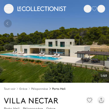
1/69
Tout voir
Grèce
Péloponnèse
Porto Heli
VILLA NECTAR
Porto Heli
,
Péloponnèse
,
Grèce