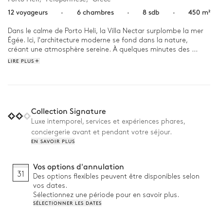
12 voyageurs
·
6 chambres
·
8 sdb
·
450 m²
Dans le calme de Porto Heli, la Villa Nectar surplombe la mer 
Égée. Ici, l'architecture moderne se fond dans la nature, 
créant une atmosphère sereine. À quelques minutes des 
plages, c’est l’endroit idéal pour se ressourcer en famille ou 
LIRE PLUS
entre amis.

Le matin, partez courir le long du rivage avant un petit-
déjeuner sur la terrasse. Après une baignade en mer, explorez 
le Village pittoresque et ses ruelles ombragées. L'après-midi, 
Collection Signature
détendez-vous à l’ombre d’un olivier ou rassemblez-vous 
Luxe intemporel, services et expériences phares,
autour d’un barbecue avant un dîner sous les étoiles.
conciergerie avant et pendant votre séjour.
EN SAVOIR PLUS
Vos options d'annulation
31
Des options flexibles peuvent être disponibles selon
vos dates.
Sélectionnez une période pour en savoir plus.
SÉLECTIONNER LES DATES