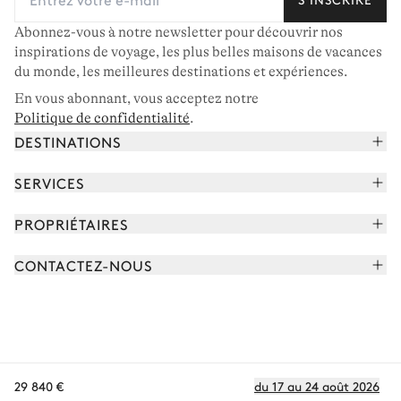
Abonnez-vous à notre newsletter pour découvrir nos
inspirations de voyage, les plus belles maisons de vacances
du monde, les meilleures destinations et expériences.
En vous abonnant, vous acceptez notre
Politique de confidentialité
.
DESTINATIONS
Alpes françaises
SERVICES
Courchevel
Réserver vos vacances
PROPRIÉTAIRES
Corse
Lire le magazine
Rejoindre notre portfolio
Cap Ferret
CONTACTEZ-NOUS
Rencontrer votre concierge
Découvrir nos propriétaires
Saint-Tropez
Nous envoyer un message
Partenaires de voyage
Italie
Programmer un appel
Achetez une maison
Voir plus
FAQ
FR - €
Carrières
29 840 €
du 17 au 24 août 2026
Politique de confidentialité
Conditions des cookies
Conditions d'utilisation
CGV