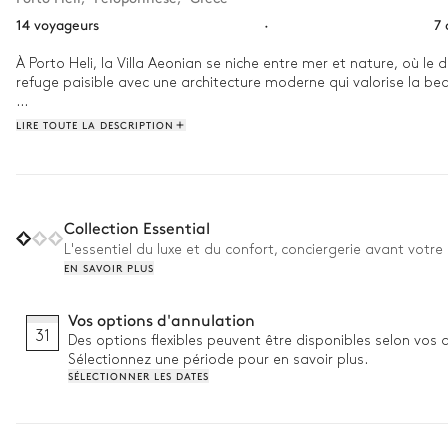
14 voyageurs
·
7
À Porto Heli, la Villa Aeonian se niche entre mer et nature, où l
refuge paisible avec une architecture moderne qui valorise la bea
Réveillez-vous en admirant la mer depuis la terrasse, avant une 
LIRE TOUTE LA DESCRIPTION
Collection Essential
L'essentiel du luxe et du confort, conciergerie avant votre 
EN SAVOIR PLUS
Vos options d'annulation
31
Des options flexibles peuvent être disponibles selon vos 
Sélectionnez une période pour en savoir plus.
SÉLECTIONNER LES DATES