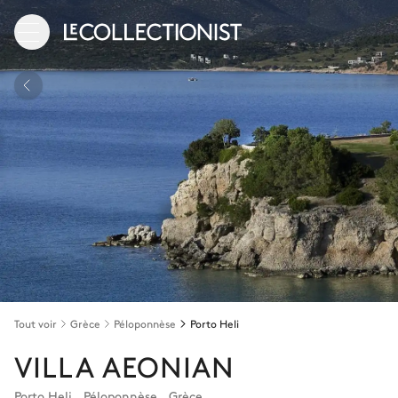
Tout voir
Grèce
Péloponnèse
Porto Heli
VILLA AEONIAN
Porto Heli
,
Péloponnèse
,
Grèce