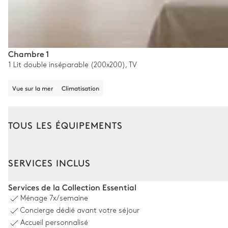
Chambre 1
1 Lit double inséparable (200x200), TV
Vue sur la mer
Climatisation
TOUS LES ÉQUIPEMENTS
Extérieur
Intérieur
SERVICES INCLUS
Piscine
Services de la Collection Essential
Ménage
7x/semaine
Piscine
Concierge dédié avant votre séjour
Non chauffée · Au sel
Accueil personnalisé
Dimensions : L = 20m, l = 10m, profondeur = 1,2m / 3m