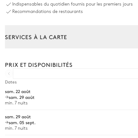
Indispensables du quotidien fournis pour les premiers jours
14
Transats
Recommandations de restaurants
Pergola
Salle à manger extérieure
SERVICES À LA CARTE
Table
Composez votre séjour parmi l’ensemble de nos services et de n
14 places
Transfert à l'arrivée et au départ
PRIX ET DISPONIBILITÉS
Courses livrées avant l'arrivée
Salon extérieur
Location de voiture
Dates
sam. 22 août
Chef à domicile
sam. 29 août
Jardin
Personnel de maison supplémentaire
min. 7 nuits
Bien-être à domicile
Avec pelouse
sam. 29 août
sam. 05 sept.
Babysitter
Pergola
min. 7 nuits
Location de vélo