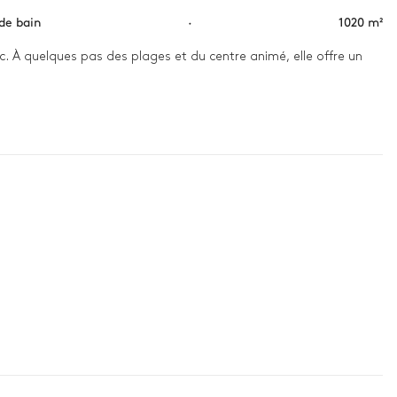
 de bain
·
1020 m²
. À quelques pas des plages et du centre animé, elle offre un 
, partez explorer les ruelles de Porto Heli ou détendez-vous au 