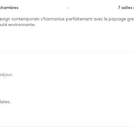
 chambres
·
7 salles
e design contemporain s'harmonise parfaitement avec le paysage grec
uté environnante.

matinée de détente sous les pins. Après une baignade rafraîchissante
séjour.
dates.