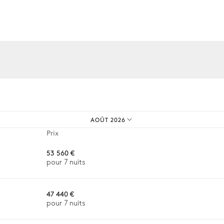
Table de ping pong
os expériences sur mesure.
AOÛT 2026
Prix
53 560 €
pour 7 nuits
47 440 €
pour 7 nuits
Potager