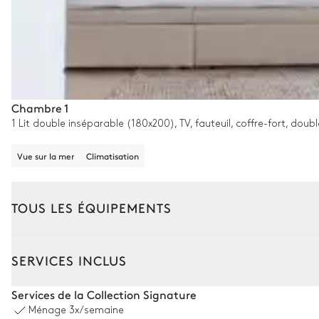
Chambre 1
1 Lit double inséparable (180x200), TV, fauteuil, coffre-fort, doub
Vue sur la mer
Climatisation
TOUS LES ÉQUIPEMENTS
Extérieur
Intérieur
Studio indépendant
SERVICES INCLUS
Coin piscine
Services de la Collection Signature
Ménage
3x/semaine
Vue sur la mer