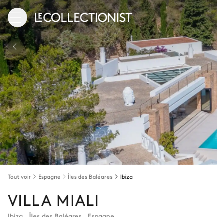
Tout voir
Espagne
Îles des Baléares
Ibiza
VILLA MIALI
Ibiza
,
Îles des Baléares
,
Espagne