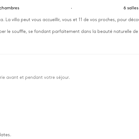
 chambres
·
6 salle
a. La villa peut vous accueillir, vous et 11 de vos proches, pour déco
r le souffle, se fondant parfaitement dans la beauté naturelle de l'î
tez de la sérénité du vaste jardin. 

lité, est un havre de paix pour ceux qui recherchent à la fois le luxe 
lendeur.
rie avant et pendant votre séjour.
dates.