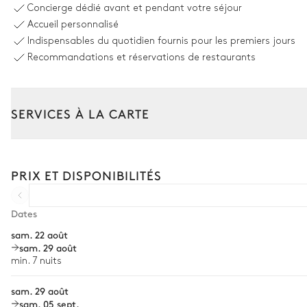
Concierge dédié avant et pendant votre séjour
Accueil personnalisé
10
Transats
Indispensables du quotidien fournis pour les premiers jours
Solarium
Recommandations et réservations de restaurants
7
Parasol(s)
SERVICES À LA CARTE
Terrasse Coucher de Soleil
Composez votre séjour parmi l’ensemble de nos services et de n
Vue panoramique sur la mer
Transfert à l'arrivée et au départ
PRIX ET DISPONIBILITÉS
Barbecue
Courses livrées avant l'arrivée
Gaz
Location de voiture
Dates
Canapé
sam. 22 août
Chef à domicile
sam. 29 août
Jardin Artificiel -1 (au dessous de la maison)
Personnel de maison supplémentaire
min. 7 nuits
Bien-être à domicile
Vue panoramique sur la mer
sam. 29 août
sam. 05 sept.