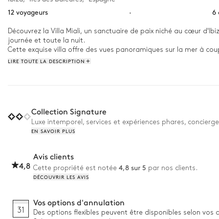
12 voyageurs
·
6
Découvrez la Villa Miali, un sanctuaire de paix niché au cœur d'Ibiz
journée et toute la nuit.

Cette exquise villa offre des vues panoramiques sur la mer à coupe
Détendez-vous dans la somptueuse piscine à débordement ou profi
LIRE TOUTE LA DESCRIPTION
La Villa Miali, dont chaque recoin respire l'élégance et la tranquil
ultime, où chaque instant est une symphonie de confort et de sp
Collection Signature
Luxe intemporel, services et expériences phares, concierge
EN SAVOIR PLUS
Avis clients
4,8
4,8 sur 5
Cette propriété est notée
par nos clients.
DÉCOUVRIR LES AVIS
Vos options d'annulation
31
Des options flexibles peuvent être disponibles selon vos 