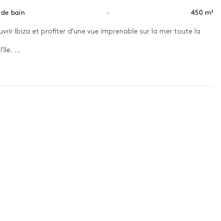
s de bain
·
450 m²
uvrir Ibiza et profiter d'une vue imprenable sur la mer toute la 
le. 

et un lien profond avec la nature. Laissez-vous tenter par l'évasion 