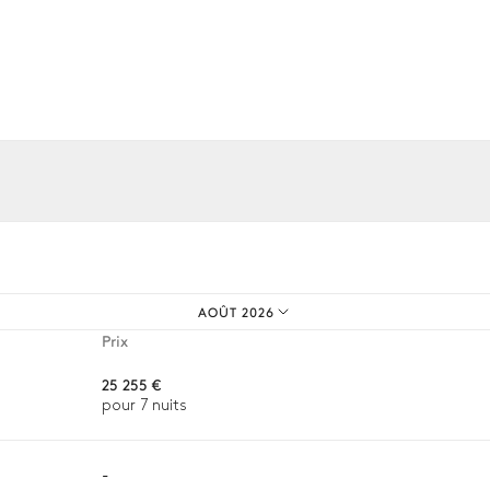
Piscine
À débordement
Non chauffée · Au chlore
os expériences sur mesure.
Table
12 places
AOÛT 2026
Prix
25 255 €
pour 7 nuits
-