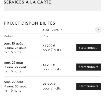
SERVICES À LA CARTE
Table
10 places
Composez votre séjour parmi l’ensemble de nos services et de
nos expériences sur mesure.
Salon extérieur
PRIX ET DISPONIBILITÉS
Transfert à l'arrivée et au départ
AOÛT 2026
Courses livrées avant l'arrivée
Canapé
Fauteuil
Dates
Prix
Location de voiture
sam. 15 août
41 200 €
Jardin
sam. 22 août
Chef à domicile
SÉLECTIONNER
pour 7 nuits
min. 5 nuits
Personnel de maison supplémentaire
Douche extérieure
sam. 22 août
41 200 €
Bien-être à domicile
sam. 29 août
SÉLECTIONNER
pour 7 nuits
min. 5 nuits
Babysitter
sam. 29 août
Location de vélo
29 335 €
sam. 05 sept.
SÉLECTIONNER
pour 7 nuits
Location de bateau
min. 5 nuits
Sports nautiques