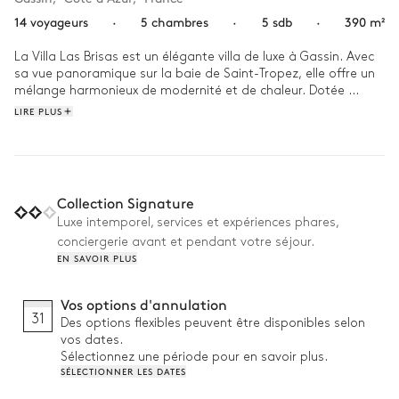
14 voyageurs
·
5 chambres
·
5 sdb
·
390 m²
La Villa Las Brisas est un élégante villa de luxe à Gassin. Avec 
sa vue panoramique sur la baie de Saint-Tropez, elle offre un 
mélange harmonieux de modernité et de chaleur. Dotée 
d'équipements haut de gamme, cette propriété assure un 
LIRE PLUS
confort exceptionnel dans un cadre raffiné.
Collection Signature
Luxe intemporel, services et expériences phares,
conciergerie avant et pendant votre séjour.
EN SAVOIR PLUS
Vos options d'annulation
31
Des options flexibles peuvent être disponibles selon
vos dates.
Sélectionnez une période pour en savoir plus.
SÉLECTIONNER LES DATES