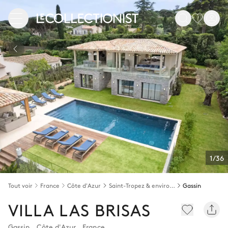
1/36
Tout voir
France
Côte d'Azur
Saint-Tropez & environs
Gassin
VILLA LAS BRISAS
Gassin
,
Côte d'Azur
,
France