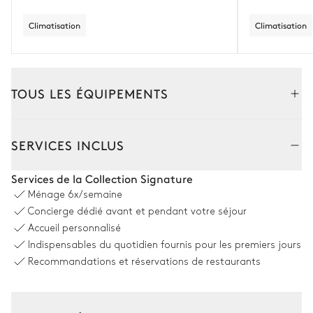
Climatisation
Climatisation
TOUS LES ÉQUIPEMENTS
Extérieur
Intérieur
SERVICES INCLUS
Coin piscine
Services de la Collection Signature
Ménage
6x/semaine
Piscine
8
Transats
Concierge dédié avant et pendant votre séjour
Chauffée · Au sel
Accueil personnalisé
Dimensions : L = 12,5m, l = 5m,
Indispensables du quotidien fournis pour les premiers jours
profondeur = 1,3m / 2,5m
Recommandations et réservations de restaurants
Espace dînatoire extérieur