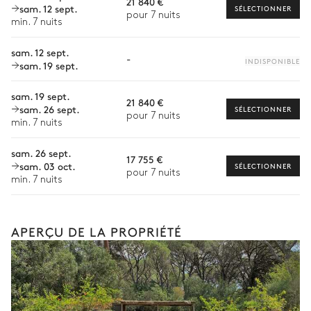
21 840 €
sam. 12 sept.
Barbecue
Terrasse
Chef à domicile
SÉLECTIONNER
pour 7 nuits
min. 7 nuits
Gaz
Personnel de maison supplémentaire
Balcon
sam. 12 sept.
-
Bien-être à domicile
INDISPONIBLE
sam. 19 sept.
Patio
Babysitter
sam. 19 sept.
21 840 €
sam. 26 sept.
Location de vélo
SÉLECTIONNER
pour 7 nuits
Les services proposés peuvent varier selon la saison, la
min. 7 nuits
destination ou la disponibilité. Notre conciergerie vous guidera
vers les offres disponibles pour votre séjour.
sam. 26 sept.
17 755 €
sam. 03 oct.
SÉLECTIONNER
pour 7 nuits
min. 7 nuits
APERÇU DE LA PROPRIÉTÉ