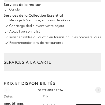
Piscine
Services de la maison
Gardien
Piscine
10
Transats
Services de la Collection Essential
À débordement ·
Ménage
1x/semaine, en cours de séjour
Hydromassage
Concierge dédié avant votre séjour
Non chauffée · Au chlore
Dimensions : L = 10m, l = 5m,
Accueil personnalisé
profondeur = 0,4m / 1,5m
Indispensables du quotidien fournis pour les premiers jours
2
Douches extérieures
Recommandations de restaurants
Espace dînatoire extérieur
SERVICES À LA CARTE
Table
Table
Composez votre séjour parmi l’ensemble de nos services et de
8 places
12 places
nos expériences sur mesure.
PRIX ET DISPONIBILITÉS
Transfert à l'arrivée et au départ
Jardin
SEPTEMBRE 2026
Courses livrées avant l'arrivée
Dates
Prix
Avec pelouse
Arboré
Mediterranéen
Location de voiture
sam. 05 sept.