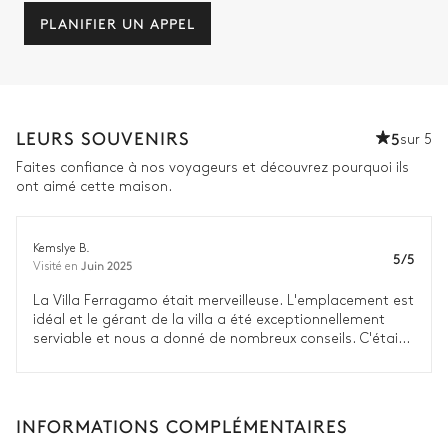
PLANIFIER UN APPEL
LEURS SOUVENIRS
5
sur 5
Faites confiance à nos voyageurs et découvrez pourquoi ils
ont aimé cette maison.
Kemslye B.
5/5
Juin 2025
Visité en
La Villa Ferragamo était merveilleuse. L'emplacement est
idéal et le gérant de la villa a été exceptionnellement
serviable et nous a donné de nombreux conseils. C'était
une expérience merveilleuse et certainement un bon
endroit pour séjourner pendant les fortes chaleurs -
c'était très confortable et très bien équipé.
INFORMATIONS COMPLÉMENTAIRES