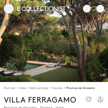
1/41
Tout voir
Italie
Italie centrale
Toscane
Province de Grosseto
VILLA FERRAGAMO
Province de Grosseto
,
Toscane
,
Italie