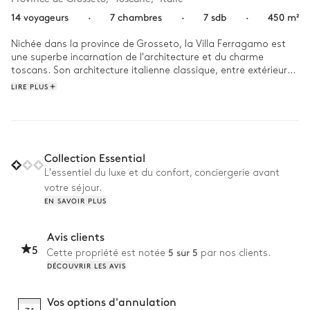
14 voyageurs
·
7 chambres
·
7 sdb
·
450 m²
Nichée dans la province de Grosseto, la Villa Ferragamo est 
une superbe incarnation de l'architecture et du charme 
toscans. Son architecture italienne classique, entre extérieurs 
en pierre rustique et toits en tuiles de terre cuite, se fond 
LIRE PLUS
parfaitement dans le paysage luxuriant de la région.

Commencez par un petit-déjeuner italien traditionnel dans la 
charmante cour de la maison. L'après-midi, profitez de la 
proximité de la villa avec la mer Tyrrhénienne pour vous 
Collection Essential
détendre sur la plage. Le soir venu, choisissez entre la salle à 
L'essentiel du luxe et du confort, conciergerie avant
manger intérieure ou extérieure, et savourez un dîner aux 
votre séjour.
chandelles rassemblant le meilleur de la gastronomie 
EN SAVOIR PLUS
italienne. 
Avis clients
5
5 sur 5
Cette propriété est notée
par nos clients.
DÉCOUVRIR LES AVIS
Vos options d'annulation