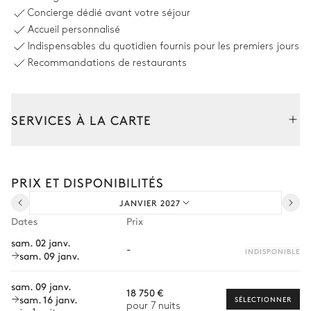
Concierge dédié avant votre séjour
Accueil personnalisé
Indispensables du quotidien fournis pour les premiers jours
Recommandations de restaurants
SERVICES À LA CARTE
Composez votre séjour parmi l’ensemble de nos services et de
nos expériences sur mesure.
PRIX ET DISPONIBILITÉS
Transfert à l'arrivée et au départ
JANVIER 2027
Courses livrées avant l'arrivée
Dates
Prix
Location de voiture
sam. 02 janv.
-
INDISPONIBLE
sam. 09 janv.
Chef à domicile
Personnel de maison supplémentaire
sam. 09 janv.
18 750 €
sam. 16 janv.
SÉLECTIONNER
Bien-être à domicile
pour 7 nuits