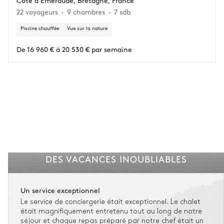
22 voyageurs
9 chambres
7 sdb
Vous gardez une marge de manœuvre en cas
d'imprévus.
Piscine chauffée
Vue sur la nature
L'assurance flexible est disponible pour tous les séjours jusqu'à 55 555 €.
1
De 16 960 € à 20 530 € par semaine
Entre 59 jours et le jour du check-in : le montant total du séjour est dû.
Voir nos conditions d'assurance
DES VACANCES INOUBLIABLES
Un service exceptionnel
Le service de conciergerie était exceptionnel. Le chalet
était magnifiquement entretenu tout au long de notre
séjour et chaque repas préparé par notre chef était un