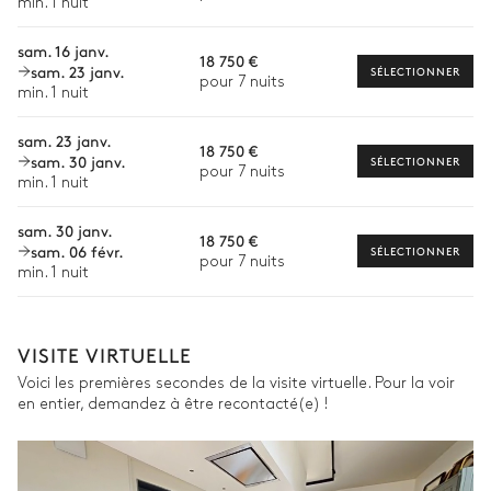
min. 1 nuit
Babysitter
sam. 16 janv.
18 750 €
sam. 23 janv.
Location de vélo
SÉLECTIONNER
pour 7 nuits
min. 1 nuit
Location de bateau
Les services proposés peuvent varier selon la saison, la
sam. 23 janv.
18 750 €
destination ou la disponibilité. Notre conciergerie vous guidera
sam. 30 janv.
SÉLECTIONNER
pour 7 nuits
vers les offres disponibles pour votre séjour.
min. 1 nuit
sam. 30 janv.
18 750 €
sam. 06 févr.
SÉLECTIONNER
pour 7 nuits
min. 1 nuit
VISITE VIRTUELLE
Voici les premières secondes de la visite virtuelle. Pour la voir
en entier, demandez à être recontacté(e) !