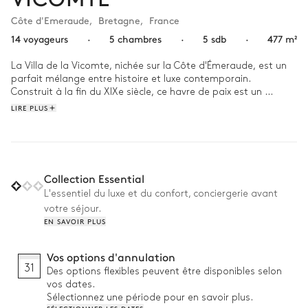
Côte d'Emeraude
,
Bretagne
,
France
14 voyageurs
·
5 chambres
·
5 sdb
·
477 m²
La Villa de la Vicomte, nichée sur la Côte d'Émeraude, est un 
parfait mélange entre histoire et luxe contemporain.  
Construit à la fin du XIXe siècle, ce havre de paix est un 
concentré de charme et de caractère, de son vaste jardin 
LIRE PLUS
jusqu'à sa vue imprenable sur l'océan. Grâce à sa décoration 
colorée, chacune des chambres de la maison a sa propre 
personnalité et apporte un "je ne sais quoi" supplémentaire. 

Commencez vos journées par un délicieux petit déjeuner 
Collection Essential
préparé pour vous, puis promenez-vous tranquillement 
L'essentiel du luxe et du confort, conciergerie avant
jusqu'à la plage voisine. À la fin de la journée, rassemblez 
votre séjour.
votre tribu dans le salon à l'atmosphère feutrée, soirée cosy 
EN SAVOIR PLUS
garantie !  
Vos options d'annulation
31
Des options flexibles peuvent être disponibles selon
vos dates.
Sélectionnez une période pour en savoir plus.