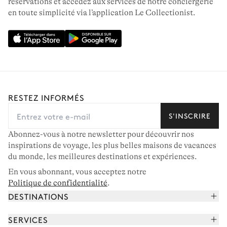
réservations et accédez aux services de notre conciergerie
104 villas à louer
en toute simplicité via l’application Le Collectionist.
RESTEZ INFORMÉS
S'INSCRIRE
Abonnez-vous à notre newsletter pour découvrir nos
inspirations de voyage, les plus belles maisons de vacances
du monde, les meilleures destinations et expériences.
En vous abonnant, vous acceptez notre
Politique de confidentialité
.
DESTINATIONS
COMPORTA & MELIDES
54 villas à louer
Alpes françaises
SERVICES