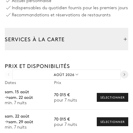
Accueil personnalisé
Indispensables du quotidien fournis pour les premiers jours
Table
25 places
Recommandations et réservations de restaurants
Cuisine
SERVICES À LA CARTE
Professionnelle
Composez votre séjour parmi l’ensemble de nos services et de
Bar
nos expériences sur mesure.
2
Réfrigérateurs
PRIX ET DISPONIBILITÉS
Transfert à l'arrivée et au départ
Îlot central
Congélateur
AOÛT 2026
Courses livrées avant l'arrivée
Dates
Prix
Terrain de football
Location de voiture
sam. 15 août
70 015 €
sam. 22 août
Personnel de maison supplémentaire
SÉLECTIONNER
pour 7 nuits
min. 7 nuits
Bien-être à domicile
Jardin
sam. 22 août
70 015 €
Babysitter
sam. 29 août
SÉLECTIONNER
Avec pelouse
pour 7 nuits
min. 7 nuits
Location de vélo