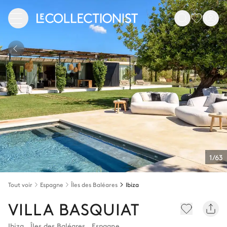
1/63
Tout voir
Espagne
Îles des Baléares
Ibiza
VILLA BASQUIAT
Ibiza
,
Îles des Baléares
,
Espagne