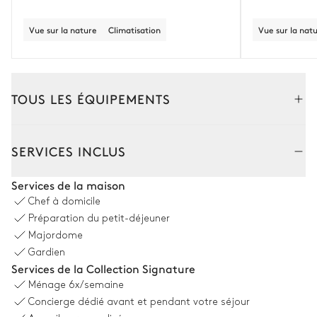
Vue sur la nature
Climatisation
Vue sur la nat
TOUS LES ÉQUIPEMENTS
Extérieur
Intérieur
SERVICES INCLUS
Coin piscine
Services de la maison
Chef à domicile
Piscine
4
Parasol(s)
Préparation du petit-déjeuner
Chauffable · Au sel
Douche extérieure
Majordome
Dimensions : L = 19m, l = 6m
Gardien
12
Transats
Services de la Collection Signature
Ménage
6x/semaine
Cuisine extérieure - bar - espace dinatoire
Concierge dédié avant et pendant votre séjour