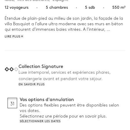
12 voyageurs
·
5 chambres
·
5 sdb
·
550 m²
Étendue de plain-pied au milieu de son jardin, la façade de la 
villa Basquiat a l’allure ultra moderne avec ses murs en béton 
qui entourent d’immenses baies vitrées. A l’intérieur, 
L’architecture allie style industriel vintage et matériaux 
LIRE PLUS
naturels. Les sols et les plafonds en béton gris clair installent 
l’ambiance douce et discrète. L’osier, le coton et le bois blond 
la réchauffent. Le minéral et le métal se rencontrent pour un 
effet décalé : des tables basses imitant de grosses pierres de 
jais, des chaises en fonte ou une cheminée aux courbes 
Collection Signature
futuristes.

Luxe intemporel, services et expériences phares,
conciergerie avant et pendant votre séjour.
On joue un match de foot sur le terrain privé à l’extérieur de la 
EN SAVOIR PLUS
villa Basquiat. Dans le jardin, on saute dans la piscine pour se 
rafraîchir, puis on rêvasse à l’ombre d’un parasol. Le matin, on 
roule jusqu’à Santa Eulària des Riu pour se baigner et bronzer 
Vos options d'annulation
sur le sable chaud de la plage de Cala Llonga. On rejoint 
31
Des options flexibles peuvent être disponibles selon
ensuite Ibiza pour y passer la soirée, déambuler dans les rues 
vos dates.
et déguster un plateau de fruits de mer.
Sélectionnez une période pour en savoir plus.
SÉLECTIONNER LES DATES