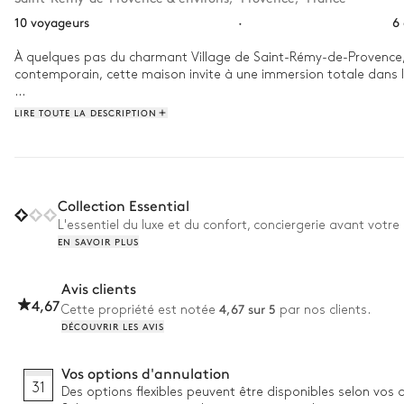
10 voyageurs
·
6
À quelques pas du charmant Village de Saint-Rémy-de-Provence, la
contemporain, cette maison invite à une immersion totale dans la
Le matin, laissez-vous envoûter par la douceur du soleil en savour
LIRE TOUTE LA DESCRIPTION
l’élégante piscine.. En soirée, la terrasse devient un lieu magique
mémorable.
Collection Essential
L'essentiel du luxe et du confort, conciergerie avant votre 
EN SAVOIR PLUS
Avis clients
4,67
4,67 sur 5
Cette propriété est notée
par nos clients.
DÉCOUVRIR LES AVIS
Vos options d'annulation
31
Des options flexibles peuvent être disponibles selon vos 