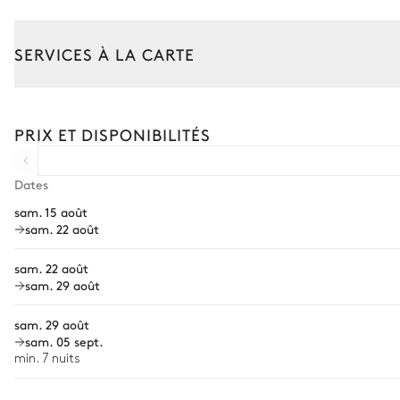
Piscine
Chauffable · Au sel
SERVICES À LA CARTE
Dimensions : L = 11m, l = 4m, profondeur = 1,1m / 1,6m
Composez votre séjour parmi l’ensemble de nos services et de n
Jardin
Transfert à l'arrivée et au départ
PRIX ET DISPONIBILITÉS
Courses livrées avant l'arrivée
Location de voiture
Dates
sam. 15 août
Chef à domicile
sam. 22 août
Personnel de maison supplémentaire
sam. 22 août
Bien-être à domicile
sam. 29 août
Babysitter
sam. 29 août
sam. 05 sept.
Location de vélo
Les services proposés peuvent varier selon la saison, la destinatio
min. 7 nuits