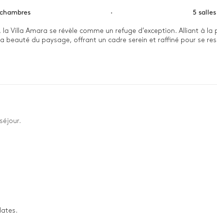
 chambres
·
5 salle
 Villa Amara se révèle comme un refuge d’exception. Alliant à la pe
 beauté du paysage, offrant un cadre serein et raffiné pour se ress
ant un petit-déjeuner sur la terrasse, entouré par la quiétude des j
, où la lumière dorée du coucher du soleil baigne l’espace, créant de
séjour.
dates.