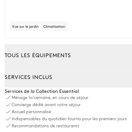
Vue sur le jardin
Climatisation
TOUS LES ÉQUIPEMENTS
Extérieur
Intérieur
SERVICES INCLUS
Salle à manger extérieure
Services de la Collection Essential
Ménage
1x/semaine, en cours de séjour
Table
Concierge dédié avant votre séjour
12 places
Accueil personnalisé
Indispensables du quotidien fournis pour les premiers jours
Piscine
Recommandations de restaurants