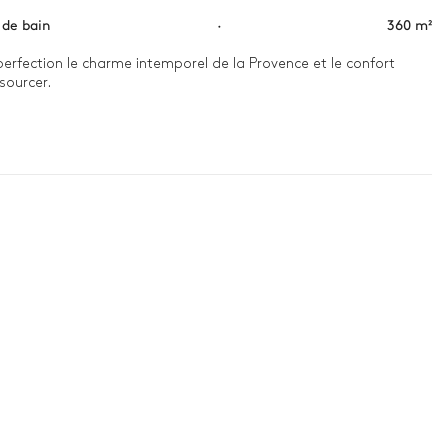
s de bain
·
360 m²
rfection le charme intemporel de la Provence et le confort 
ourcer.

ardins et les senteurs de la nature. L’après-midi, plongez dans 
s instants précieux en famille ou entre amis autour d’un dîner 