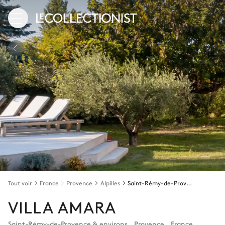
Tout voir
France
Provence
Alpilles
Saint-Rémy-de-Provence & environs
VILLA AMARA
Saint-Rémy-de-Provence & environs
,
Provence
,
France