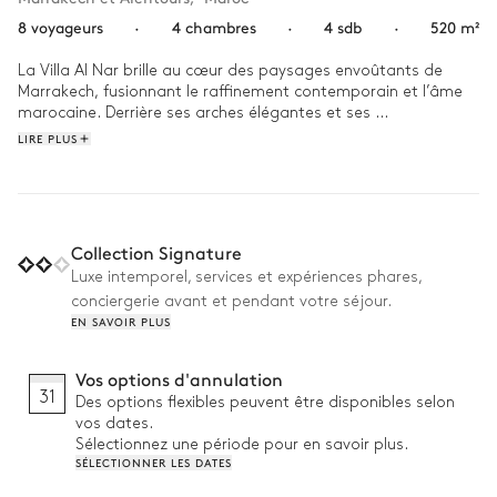
8 voyageurs
·
4 chambres
·
4 sdb
·
520 m²
La Villa Al Nar brille au cœur des paysages envoûtants de 
Marrakech, fusionnant le raffinement contemporain et l’âme 
marocaine. Derrière ses arches élégantes et ses 
moucharabiehs finement sculptés, elle dévoile un sanctuaire 
LIRE PLUS
baigné de quiétude, à l’abri de l’effervescence de la ville.

Premiers pas matinaux sur les mosaïques fraîches, éclats de 
lumière sur l’eau avant un plongeon matinal. Plus tard, un livre 
à l’ombre des bougainvilliers ou un thé à la menthe sur la 
Collection Signature
terrasse invitent à une pause bien méritée. Quand le soleil 
Luxe intemporel, services et expériences phares,
décline, la villa se pare de lueurs dorées, le murmure des 
conciergerie avant et pendant votre séjour.
conversations se mêle à la brise du soir, et le temps semble 
EN SAVOIR PLUS
suspendu.
Vos options d'annulation
31
Des options flexibles peuvent être disponibles selon
vos dates.
Sélectionnez une période pour en savoir plus.
SÉLECTIONNER LES DATES