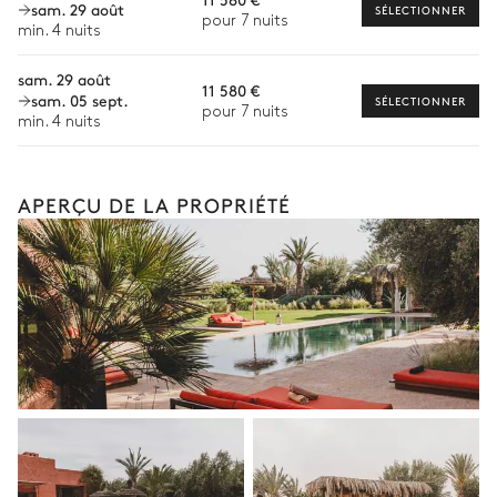
sam. 29 août
SÉLECTIONNER
pour 7 nuits
Visites guidées et excursions
min. 4 nuits
Visites gastronomiques
sam. 29 août
11 580 €
sam. 05 sept.
SÉLECTIONNER
Balade à cheval
pour 7 nuits
min. 4 nuits
Cours de cuisine
Les services et expériences proposés peuvent varier selon la
saison, la destination ou la disponibilité. Notre conciergerie
APERÇU DE LA PROPRIÉTÉ
vous guidera vers les offres disponibles pour votre séjour.