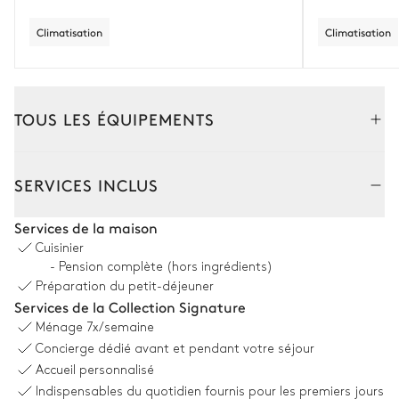
Climatisation
Climatisation
TOUS LES ÉQUIPEMENTS
Extérieur
Intérieur
SERVICES INCLUS
Coin piscine
Services de la maison
Cuisinier
Vue panoramique sur le jardin
- Pension complète (hors ingrédients)
Préparation du petit-déjeuner
4
Double transats
Douche extérieure
Services de la Collection Signature
3
Transats
Piscine
Ménage
7x/semaine
Plage
Concierge dédié avant et pendant votre séjour
Chauffable · Au chlore
Accueil personnalisé
Dimensions : L = 18m, l = 5m,
Indispensables du quotidien fournis pour les premiers jours
profondeur = 0,2m / 2m