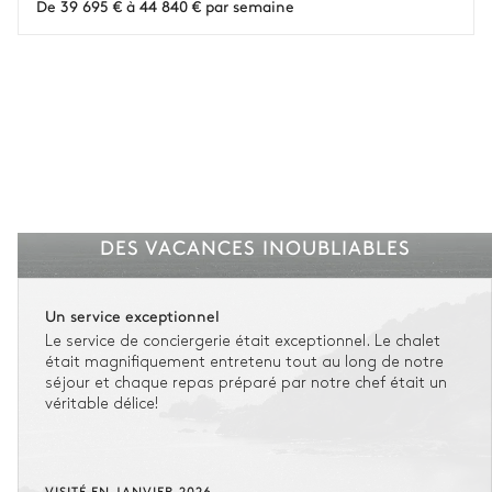
De 39 695 € à 44 840 € par semaine
Entre 59 jours et le jour du check-in : le montant total du séjour est dû.
Voir nos conditions d'assurance
DES VACANCES INOUBLIABLES
Un service exceptionnel
Le service de conciergerie était exceptionnel. Le chalet
était magnifiquement entretenu tout au long de notre
séjour et chaque repas préparé par notre chef était un
véritable délice!
VISITÉ EN JANVIER 2026