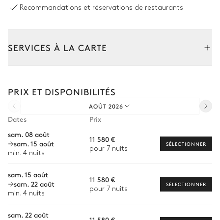
Recommandations et réservations de restaurants
Salon extérieur
SERVICES À LA CARTE
Canapé
2
Fauteuils
Composez votre séjour parmi l’ensemble de nos services et de
Terrain de pétanque
nos expériences sur mesure.
PRIX ET DISPONIBILITÉS
Transfert à l'arrivée et au départ
AOÛT 2026
Courses livrées avant l'arrivée
Dates
Prix
Location de voiture
sam. 08 août
11 580 €
sam. 15 août
Chef à domicile
SÉLECTIONNER
pour 7 nuits
min. 4 nuits
Personnel de maison supplémentaire
sam. 15 août
11 580 €
Bien-être à domicile
sam. 22 août
SÉLECTIONNER
pour 7 nuits
min. 4 nuits
Babysitter
sam. 22 août
Location de vélo
11 580 €