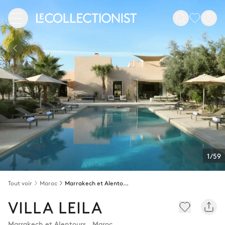
1/59
Tout voir
Maroc
Marrakech et Alentours
VILLA LEILA
Marrakech et Alentours
,
Maroc