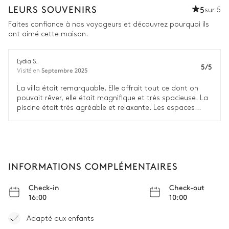
LEURS SOUVENIRS
5
sur 5
Faites confiance à nos voyageurs et découvrez pourquoi ils
ont aimé cette maison.
Lydia S.
5/5
Septembre 2025
Visité en
La villa était remarquable. Elle offrait tout ce dont on
pouvait rêver, elle était magnifique et très spacieuse. La
piscine était très agréable et relaxante. Les espaces
avec le bar et la cheminée étaient également très
confortables. J'aimerais y retourner. Tous nos invités ont
été impressionnés par la maison et le personnel. La
nourriture était également excellente. Je n'ai jamais
passé un meilleur anniversaire avec ma famille et mes
INFORMATIONS COMPLÉMENTAIRES
amis. J'ai adoré.
Check-in
Check-out
16:00
10:00
Adapté aux enfants