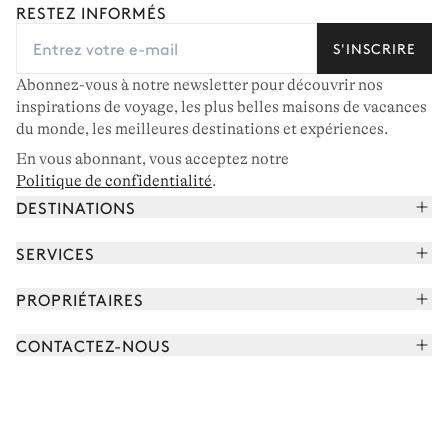
RESTEZ INFORMÉS
S'INSCRIRE
Abonnez-vous à notre newsletter pour découvrir nos
inspirations de voyage, les plus belles maisons de vacances
du monde, les meilleures destinations et expériences.
En vous abonnant, vous acceptez notre
Politique de confidentialité
.
DESTINATIONS
Alpes françaises
SERVICES
Courchevel
Réserver vos vacances
PROPRIÉTAIRES
Corse
Lire le magazine
Rejoindre notre portfolio
Cap Ferret
CONTACTEZ-NOUS
Rencontrer votre concierge
Découvrir nos propriétaires
Saint-Tropez
Nous envoyer un message
Partenaires de voyage
Italie
Programmer un appel
Achetez une maison
Voir plus
FAQ