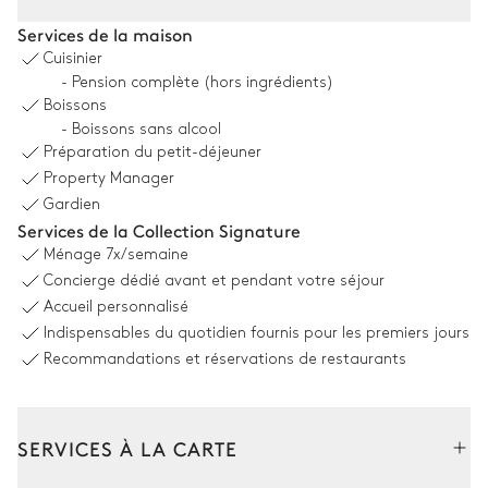
Piscine
Services de la maison
Cuisinier
Piscine
Transat
- Pension complète (hors ingrédients)
Chauffable · Au sel
Boissons
Dimensions : L = 18m, l = 6m,
- Boissons sans alcool
profondeur = 0,4m / 1,8m
Préparation du petit-déjeuner
Bassin pour enfant
Property Manager
Gardien
Services de la Collection Signature
Espace dînatoire extérieur
Ménage
7x/semaine
Concierge dédié avant et pendant votre séjour
Table
Accueil personnalisé
16 places
Indispensables du quotidien fournis pour les premiers jours
Recommandations et réservations de restaurants
Terrain de pétanque
SERVICES À LA CARTE
Terrain de Pickleball