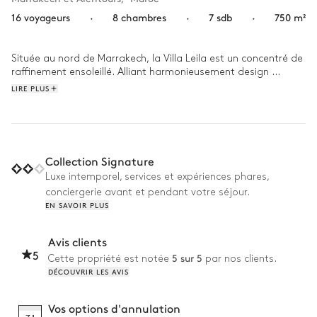
16 voyageurs
·
8 chambres
·
7 sdb
·
750 m²
Située au nord de Marrakech, la Villa Leila est un concentré de 
raffinement ensoleillé. Alliant harmonieusement design 
moderne et charme de l'esthétique marocain, sa décoration 
LIRE PLUS
ponctuée de délicates touches de couleurs crée une ambiance 
à la fois sereine et confidentielle.

De bon matin, réveillez-vous avec le chant des oiseaux et 
commencez votre journée par une baignade rafraîchissante 
Collection Signature
dans la piscine extérieure. Un petit-déjeuner préparé vous 
Luxe intemporel, services et expériences phares,
attend ensuite sur la terrasse, face à une vue imprenable sur 
conciergerie avant et pendant votre séjour.
les montagnes environnantes. Après une après-midi passée 
EN SAVOIR PLUS
dans les rues animées de Marrakech, rentrez vous détendre 
dans le hammam ou dans la salle de massage de votre 
maison. Le soir venu, rassemblez votre tribu sous le ciel étoilé 
Avis clients
pour un délicieux dîner au barbecue, puis laissez-vous bercer 
5
5 sur 5
Cette propriété est notée
par nos clients.
par la douce chaleur de la cheminée.
DÉCOUVRIR LES AVIS
Vos options d'annulation