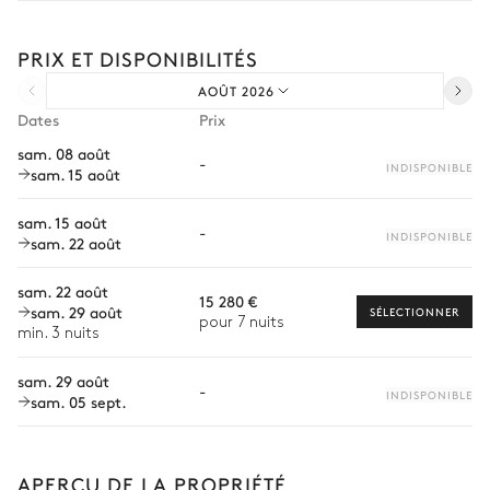
Composez votre séjour parmi l’ensemble de nos services et de
nos expériences sur mesure.
PRIX ET DISPONIBILITÉS
Transfert à l'arrivée et au départ
AOÛT 2026
Courses livrées avant l'arrivée
Dates
Prix
Location de voiture
sam. 08 août
-
INDISPONIBLE
sam. 15 août
Chef à domicile
Personnel de maison supplémentaire
sam. 15 août
-
INDISPONIBLE
sam. 22 août
Bien-être à domicile
sam. 22 août
Babysitter
15 280 €
sam. 29 août
SÉLECTIONNER
pour 7 nuits
Location de vélo
min. 3 nuits
Visites guidées et excursions
sam. 29 août
-
INDISPONIBLE
sam. 05 sept.
Visites gastronomiques
Balade à cheval
APERÇU DE LA PROPRIÉTÉ
Cours de cuisine