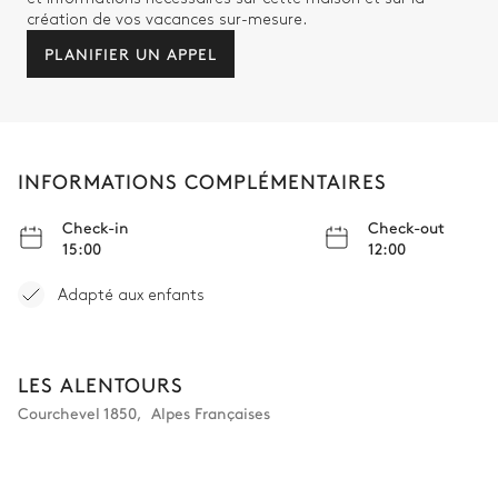
création de vos vacances sur-mesure.
Salle de bain 4
PLANIFIER UN APPEL
Attenante
Douche
Vasque simple
INFORMATIONS COMPLÉMENTAIRES
WC
Check-in
Check-out
15:00
12:00
Salle TV
Adapté aux enfants
TV écran plat
Spa
LES ALENTOURS
Courchevel 1850
,
Alpes Françaises
Vue sur les montagnes
Jacuzzi
Sauna