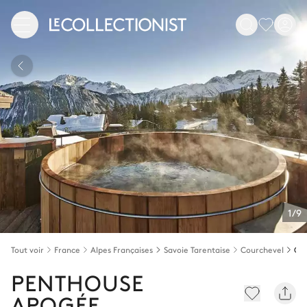
1/9
Tout voir
France
Alpes Françaises
Savoie Tarentaise
Courchevel
Cou
PENTHOUSE
APOGÉE