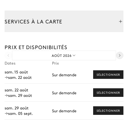
Table
8 places
SERVICES À LA CARTE
Chambre Master
Composez votre séjour parmi l’ensemble de nos services et de
Lit double inséparable
Dressing
nos expériences sur mesure.
180x200
PRIX ET DISPONIBILITÉS
Transfert à l'arrivée et au départ
AOÛT 2026
Courses livrées avant l'arrivée
Salle de bain - Master
Dates
Prix
Location de voiture
sam. 15 août
Vue sur les montagnes
Attenante
Sur demande
SÉLECTIONNER
sam. 22 août
Chef à domicile
Baignoire
TV écran plat
Personnel de maison supplémentaire
sam. 22 août
Sur demande
SÉLECTIONNER
Douche
sam. 29 août
Hammam
Bien-être à domicile
WC
Sauna
sam. 29 août
Babysitter
Sur demande
SÉLECTIONNER
Vasque double
sam. 05 sept.
Visites guidées et excursions