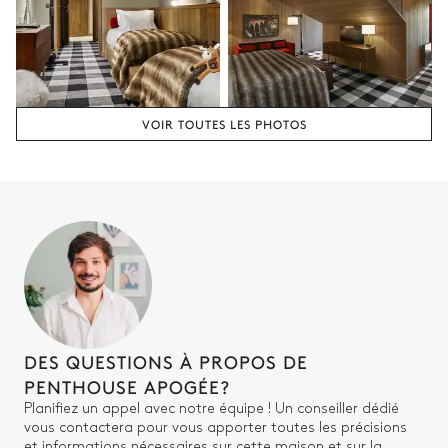
Lit double inséparable
Table de Bureau
160x200
Canapé
Dressing
TV écran plat
VOIR TOUTES LES PHOTOS
Salle de bain 3
Attenante
Baignoire
Vasque double
WC
Chambre 4
DES QUESTIONS À PROPOS DE
PENTHOUSE APOGÉE?
2
Lits superposés (4 lits
TV écran plat
Planifiez un appel avec notre équipe ! Un conseiller dédié
simples)
vous contactera pour vous apporter toutes les précisions
90x160
et informations nécessaires sur cette maison et sur la