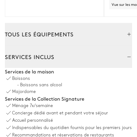
Vue sur les m
TOUS LES ÉQUIPEMENTS
Intérieur
Extérieur
SERVICES INCLUS
Cuisine
Services de la maison
Boissons
Indépendante
- Boissons sans alcool
Majordome
Réfrigérateur
Cave à vin
Services de la Collection Signature
Four à micro-ondes
Ménage
7x/semaine
Concierge dédié avant et pendant votre séjour
Accueil personnalisé
Salle à manger
Indispensables du quotidien fournis pour les premiers jours
Recommandations et réservations de restaurants