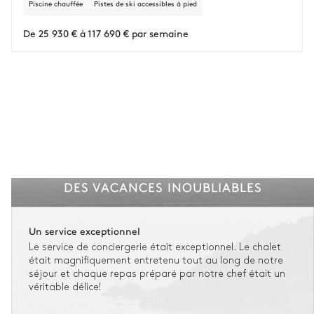
Piscine chauffée
Pistes de ski accessibles à pied
L'assurance flexible est disponible pour tous les séjours jusqu'à 55 555 €.
1
De 25 930 € à 117 690 € par semaine
Entre 59 jours et le jour du check-in : le montant total du séjour est dû.
Voir nos conditions d'assurance
DES VACANCES INOUBLIABLES
Un service exceptionnel
Le service de conciergerie était exceptionnel. Le chalet
était magnifiquement entretenu tout au long de notre
séjour et chaque repas préparé par notre chef était un
véritable délice!