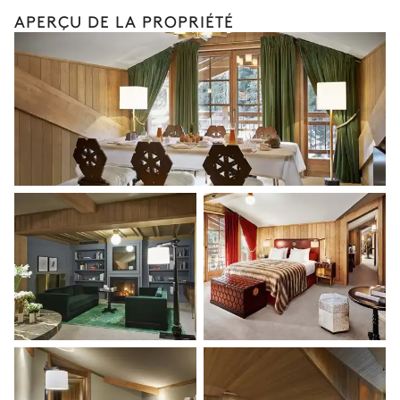
Chambre 2
Moniteur de ski particulier
APERÇU DE LA PROPRIÉTÉ
Livraison des forfaits de ski
Vue sur les montagnes
Ski-fitting à domicile
Lit double inséparable
TV écran plat
Chiens de traîneau
160x200
Les services et expériences proposés peuvent varier selon la
Dressing
saison, la destination ou la disponibilité. Notre conciergerie
vous guidera vers les offres disponibles pour votre séjour.
Salle de bain 2
Attenante
Baignoire
Vasque double
WC
Chambre 3
Vue sur les montagnes