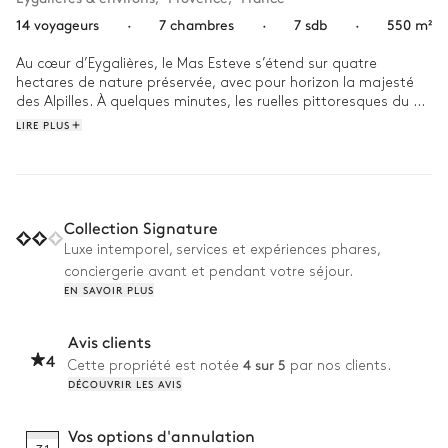
14 voyageurs
·
7 chambres
·
7 sdb
·
550 m²
Au cœur d’Eygalières, le Mas Esteve s’étend sur quatre 
hectares de nature préservée, avec pour horizon la majesté 
des Alpilles. À quelques minutes, les ruelles pittoresques du 
village, les domaines viticoles et les sentiers bordés d’oliviers 
LIRE PLUS
dessinent une parenthèse enchantée.

Réveillez-vous face aux premiers éclats du soleil, glissant sur 
l’eau miroitante de la piscine chauffée. Ressentez l’énergie 
d’un match de tennis ou l’esprit convivial d’une partie de 
Collection Signature
pétanque sous les platanes. Abandonnez le temps pendant 
Luxe intemporel, services et expériences phares,
un massage apaisant suivi d'une séance de yoga. En fin de 
conciergerie avant et pendant votre séjour.
journée, savourez la douceur d’un intérieur baigné de lumière, 
EN SAVOIR PLUS
où chaque espace invite au confort et à la sérénité. 
Avis clients
4
4 sur 5
Cette propriété est notée
par nos clients.
DÉCOUVRIR LES AVIS
Vos options d'annulation