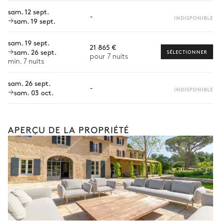
Personnel de maison supplémentaire
sam. 12 sept.
-
INDISPONIBLE
sam. 19 sept.
Bien-être à domicile
Terrain de tennis
sam. 19 sept.
Babysitter
21 865 €
sam. 26 sept.
SÉLECTIONNER
pour 7 nuits
Location de vélo
min. 7 nuits
Visites guidées et excursions
sam. 26 sept.
-
INDISPONIBLE
sam. 03 oct.
Visites gastronomiques
Balade à cheval
APERÇU DE LA PROPRIÉTÉ
Cours de cuisine
Les services et expériences proposés peuvent varier selon la
saison, la destination ou la disponibilité. Notre conciergerie
vous guidera vers les offres disponibles pour votre séjour.