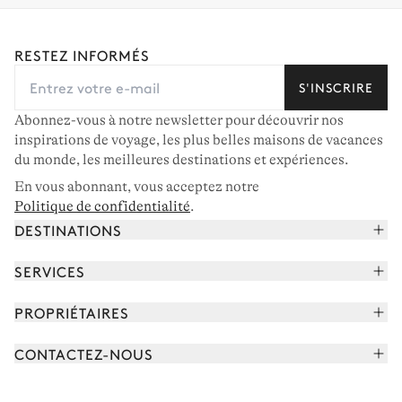
RESTEZ INFORMÉS
S'INSCRIRE
Abonnez-vous à notre newsletter pour découvrir nos
inspirations de voyage, les plus belles maisons de vacances
du monde, les meilleures destinations et expériences.
En vous abonnant, vous acceptez notre
Politique de confidentialité
.
DESTINATIONS
Alpes françaises
SERVICES
Courchevel
Réserver vos vacances
PROPRIÉTAIRES
Corse
Lire le magazine
Rejoindre notre portfolio
Cap Ferret
CONTACTEZ-NOUS
Rencontrer votre concierge
Découvrir nos propriétaires
Saint-Tropez
Nous envoyer un message
Partenaires de voyage
Italie