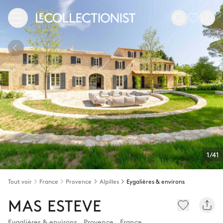
1/41
Tout voir
France
Provence
Alpilles
Eygalières & environs
MAS ESTEVE
Eygalières & environs
,
Provence
,
France