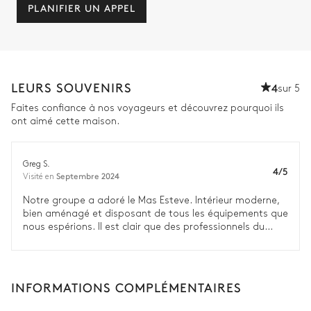
PLANIFIER UN APPEL
LEURS SOUVENIRS
4
sur 5
Faites confiance à nos voyageurs et découvrez pourquoi ils
ont aimé cette maison.
Greg S.
4/5
Septembre 2024
Visité en
Notre groupe a adoré le Mas Esteve. Intérieur moderne,
bien aménagé et disposant de tous les équipements que
nous espérions. Il est clair que des professionnels du
design ont participé à l’architecture, à la décoration
intérieure et à l’aménagement paysager. Le personnel de
ménage est professionnel et efficace.
INFORMATIONS COMPLÉMENTAIRES