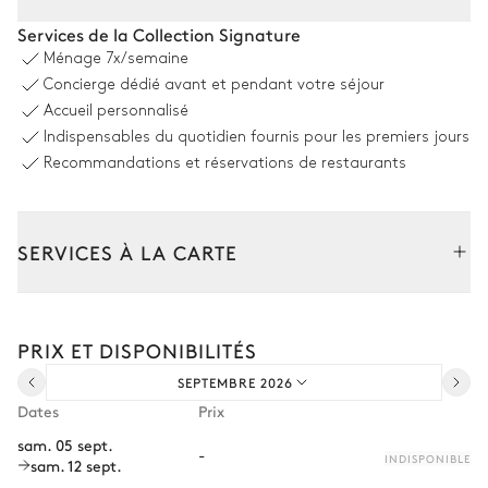
Jardin
Services de la Collection Signature
Ménage
7x/semaine
Arboré
Concierge dédié avant et pendant votre séjour
Accueil personnalisé
Indispensables du quotidien fournis pour les premiers jours
Salle à manger extérieure
Recommandations et réservations de restaurants
Table
Plancha
14 places
SERVICES À LA CARTE
Piscine
Composez votre séjour parmi l’ensemble de nos services et de
nos expériences sur mesure.
PRIX ET DISPONIBILITÉS
Piscine
Parasol
Transfert à l'arrivée et au départ
Chauffable · Au sel
SEPTEMBRE 2026
Courses livrées avant l'arrivée
Dimensions : L = 15m, l = 5m
Dates
Prix
8
Transats
Location de voiture
sam. 05 sept.
-
INDISPONIBLE
sam. 12 sept.
Chef à domicile
Terrain de pétanque