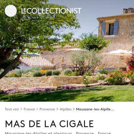
Tout voir
France
Provence
Alpilles
Maussane-les-Alpilles et alentours
MAS DE LA CIGALE
Maussane-les-Alpilles et alentours
,
Provence
,
France