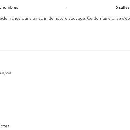
 chambres
·
6 salle
iècle nichée dans un écrin de nature sauvage. Ce domaine privé s’éte
le chant des cigales en flânant dans le jardin ou en vous offrant une
ne, bercé par le chant des cigales.
séjour.
dates.