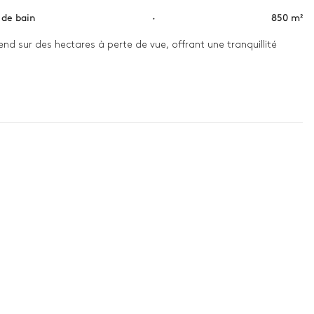
s de bain
·
850 m²
nd sur des hectares à perte de vue, offrant une tranquillité 
 promenade dans les oliveraies. L’après-midi, un pique-nique 