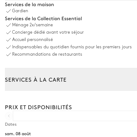
Services de la maison
Gardien
Table
Services de la Collection Essential
12 places
Ménage
2x/semaine
Concierge dédié avant votre séjour
Terrain de pétanque
Accueil personnalisé
Indispensables du quotidien fournis pour les premiers jours
Recommandations de restaurants
Piscine
SERVICES À LA CARTE
Piscine
Non chauffée · Au sel
profondeur = 1,5m
Composez votre séjour parmi l’ensemble de nos services et de n
Transfert à l'arrivée et au départ
PRIX ET DISPONIBILITÉS
Jardin
Courses livrées avant l'arrivée
Location de voiture
Dates
sam. 08 août
Chef à domicile