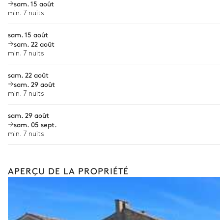
sam. 15 août
Personnel de maison supplémentaire
min. 7 nuits
Bien-être à domicile
sam. 15 août
sam. 22 août
Babysitter
min. 7 nuits
Location de vélo
sam. 22 août
Les services proposés peuvent varier selon la saison, la destinatio
sam. 29 août
min. 7 nuits
sam. 29 août
sam. 05 sept.
min. 7 nuits
APERÇU DE LA PROPRIÉTÉ