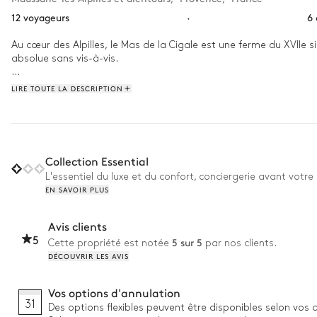
12 voyageurs
·
6
Au cœur des Alpilles, le Mas de la Cigale est une ferme du XVIIe s
absolue sans vis-à-vis. 

Réveillez-vous dans ce cadre paisible et laissez-vous porter par 
LIRE TOUTE LA DESCRIPTION
sous les arbres s’impose avant de se détendre autour de la pisci
Collection Essential
L'essentiel du luxe et du confort, conciergerie avant votre 
EN SAVOIR PLUS
Avis clients
5
5 sur 5
Cette propriété est notée
par nos clients.
DÉCOUVRIR LES AVIS
Vos options d'annulation
31
Des options flexibles peuvent être disponibles selon vos 