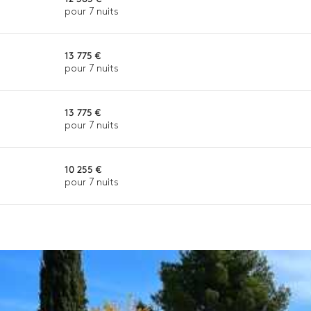
pour 7 nuits
13 775 €
pour 7 nuits
n ou la disponibilité. Notre conciergerie vous guidera vers les offre
13 775 €
pour 7 nuits
10 255 €
pour 7 nuits