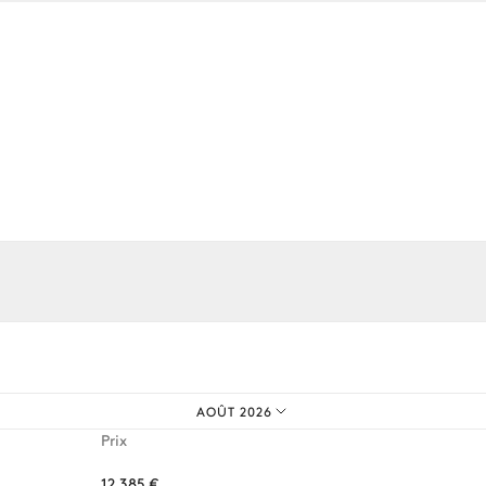
Barbecue
Gaz
6
Transats
os expériences sur mesure.
AOÛT 2026
Prix
12 385 €