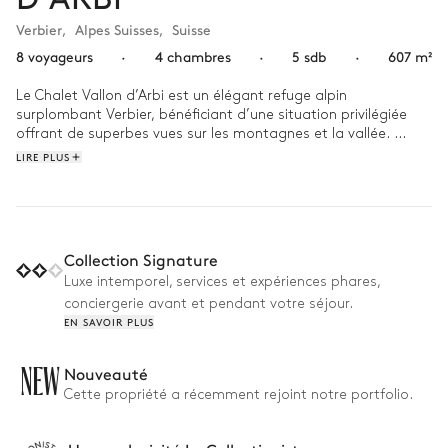
Verbier
,
Alpes Suisses
,
Suisse
8 voyageurs
·
4 chambres
·
5 sdb
·
607 m²
Le Chalet Vallon d’Arbi est un élégant refuge alpin 
surplombant Verbier, bénéficiant d’une situation privilégiée 
offrant de superbes vues sur les montagnes et la vallée. 
Associant des matériaux alpins traditionnels à un design 
LIRE PLUS
contemporain, le chalet séduit par son atmosphère à la fois 
raffinée et chaleureuse, où détails artisanaux, textures 
naturelles et généreux espaces de vie créent un véritable 
havre de paix en montagne.

Collection Signature
Les journées commencent face à des panoramas enneigés et 
Luxe intemporel, services et expériences phares,
se terminent au coin du feu ou sous les étoiles, dans le bain 
conciergerie avant et pendant votre séjour.
nordique en bois. Partagez de longs dîners avec les sommets 
EN SAVOIR PLUS
en toile de fond, profitez d’une séance de cinéma après le ski 
ou retirez-vous sur une terrasse paisible, où la quiétude des 
paysages alpins invite à une détente absolue.
NEW
Nouveauté
Cette propriété a récemment rejoint notre portfolio.