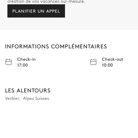
WC
création de vos vacances sur-mesure.
PLANIFIER UN APPEL
Chambre 4
Lit double (2 lits simples)
TV
180x200
INFORMATIONS COMPLÉMENTAIRES
Table de Bureau
Check-in
Check-out
17:00
10:00
Salle de bain 4
Indépendante
LES ALENTOURS
Douche
Vasque simple
Verbier
,
Alpes Suisses
WC
Local à ski