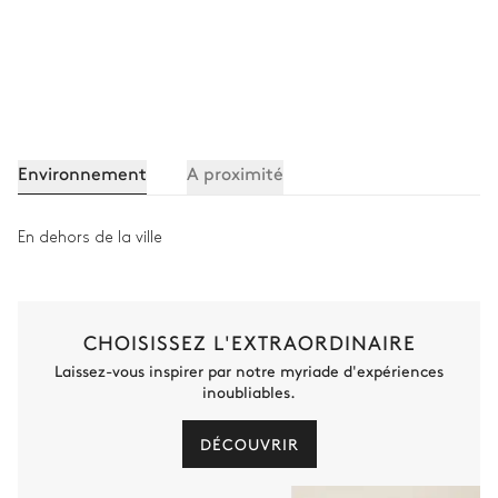
Sèche-chaussures
Équipement de fitness
Salle de bain invités
Indépendante
Environnement
A proximité
Douche
Pas de WC dans cette salle
de bain
En dehors de la ville
Buanderie
CHOISISSEZ L'EXTRAORDINAIRE
Laissez-vous inspirer par notre myriade d'expériences
inoubliables.
DÉCOUVRIR