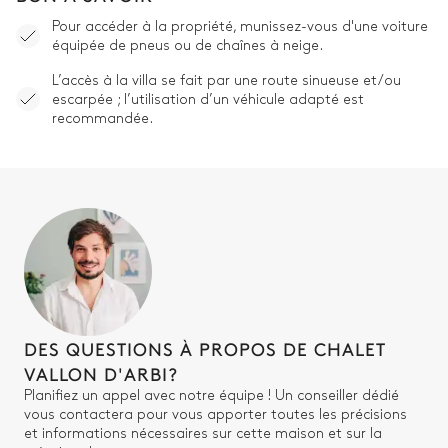
Pour accéder à la propriété, munissez-vous d'une voiture
Baignoire
WC
équipée de pneus ou de chaînes à neige.
Vasque simple
L’accès à la villa se fait par une route sinueuse et/ou
escarpée ; l’utilisation d’un véhicule adapté est
recommandée.
Chambre 3
Vue sur les montagnes
Lit double inséparable
Table de Bureau
180x200
TV
Salle de bain 3
DES QUESTIONS À PROPOS DE CHALET
VALLON D'ARBI?
Attenante
Planifiez un appel avec notre équipe ! Un conseiller dédié
vous contactera pour vous apporter toutes les précisions
Douche à l'italienne
Vasque simple
et informations nécessaires sur cette maison et sur la