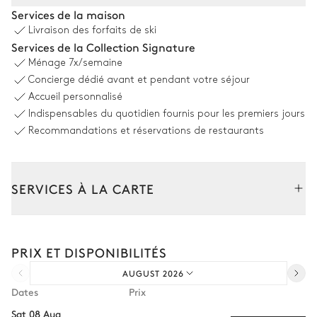
Salon
Services de la maison
Livraison des forfaits de ski
Vue sur les montagnes
Services de la Collection Signature
Ménage
7x/semaine
Canapé
Système son
Concierge dédié avant et pendant votre séjour
Bang & Olufsen
2
Fauteuils
Accueil personnalisé
TV
Cheminée
Indispensables du quotidien fournis pour les premiers jours
Bois
Recommandations et réservations de restaurants
Salle à manger
SERVICES À LA CARTE
Vue sur les montagnes
Composez votre séjour parmi l’ensemble de nos services et de
Table
nos expériences sur mesure.
10 places
PRIX ET DISPONIBILITÉS
Transfert à l'arrivée et au départ
AUGUST 2026
Courses livrées avant l'arrivée
Cuisine
Dates
Prix
Location de voiture
Sat 08 Aug