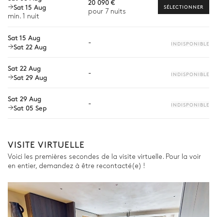
20 090 €
Ouverte
Sat 15 Aug
Chef à domicile
SÉLECTIONNER
pour 7 nuits
min. 1 nuit
Bouilloire
Congélateur
Personnel de maison supplémentaire
Sat 15 Aug
Grille pain
Hotte
-
Bien-être à domicile
INDISPONIBLE
Sat 22 Aug
Four
Cave à vin
Babysitter
Piano de cuisson à induction
Sat 22 Aug
Bar
-
INDISPONIBLE
Sat 29 Aug
Visites guidées et excursions
Lave vaisselle
Cafetière à dosette
Nespresso
Moniteur de ski particulier
Îlot central
Sat 29 Aug
-
Four à micro-ondes
INDISPONIBLE
Sat 05 Sep
Réfrigérateur
Ski-fitting à domicile
Chiens de traîneau
Spa Extérieur
Les services et expériences proposés peuvent varier selon la
VISITE VIRTUELLE
saison, la destination ou la disponibilité. Notre conciergerie
Voici les premières secondes de la visite virtuelle. Pour la voir
vous guidera vers les offres disponibles pour votre séjour.
Vue sur les montagnes
en entier, demandez à être recontacté(e) !
Bain nordique
Terrasse
1 place