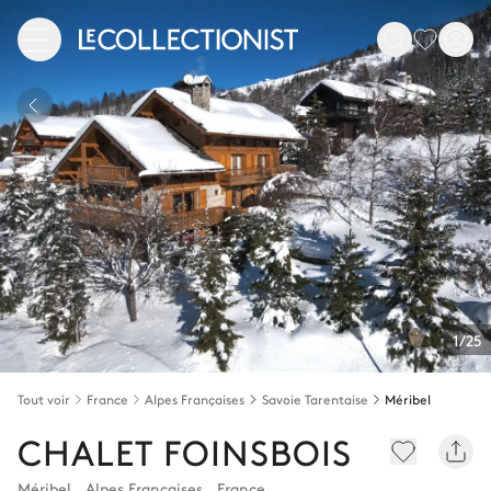
1/25
Tout voir
France
Alpes Françaises
Savoie Tarentaise
Méribel
CHALET FOINSBOIS
Méribel
,
Alpes Françaises
,
France