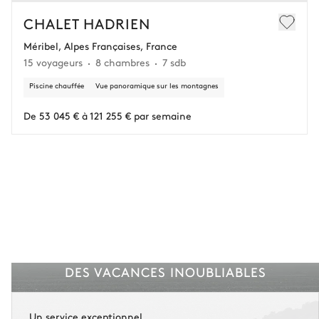
En cas d’annulation 60 jours avant l'arrivée, dans la limite d'un
CHALET HADRIEN
remboursement de 25 000 € (assurance déduite, hors conciergerie).
Méribel, Alpes Françaises, France
15 voyageurs
8 chambres
7 sdb
Vous gardez une marge de manœuvre en cas
d'imprévus.
Piscine chauffée
Vue panoramique sur les montagnes
L'assurance flexible est disponible pour tous les séjours jusqu'à 55 555 €.
1
De 53 045 € à 121 255 € par semaine
Entre 59 jours et le jour du check-in : le montant total du séjour est dû.
Voir nos conditions d'assurance
DES VACANCES INOUBLIABLES
Un service exceptionnel