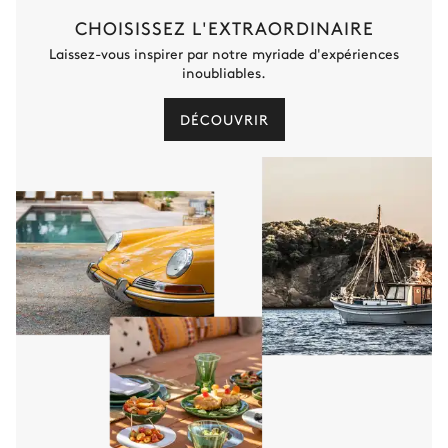
CHOISISSEZ L'EXTRAORDINAIRE
Salle de bain 7
Laissez-vous inspirer par notre myriade d'expériences
inoubliables.
Attenante
DÉCOUVRIR
Baignoire
WC séparés de la salle de
bain
Vasque simple
Salle de jeux
Baby foot
Table de ping pong
Spa
Sauna