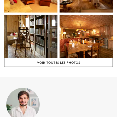
Chambre 2
Lit double (2 lits simples)
Balcon
Salle de bain 2
Attenante
Baignoire
WC
VOIR TOUTES LES PHOTOS
Vasque simple
Chambre 3
Lit superposé (2 lits simples)
Balcon
Salle de bain 3