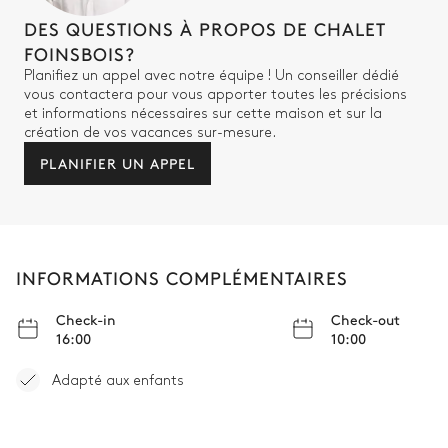
Attenante
DES QUESTIONS À PROPOS DE CHALET
FOINSBOIS?
Douche
WC
Planifiez un appel avec notre équipe ! Un conseiller dédié
Vasque simple
vous contactera pour vous apporter toutes les précisions
et informations nécessaires sur cette maison et sur la
création de vos vacances sur-mesure.
Chambre 4
PLANIFIER UN APPEL
Lit double (2 lits simples)
Fauteuil
Salle de bain 4
INFORMATIONS COMPLÉMENTAIRES
Attenante
Check-in
Check-out
16:00
10:00
Baignoire
WC
Vasque simple
Adapté aux enfants
Chambre 5