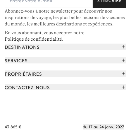
S'INSCRIRE
Abonnez-vous à notre newsletter pour découvrir nos
inspirations de voyage, les plus belles maisons de vacances
du monde, les meilleures destinations et expériences.
En vous abonnant, vous acceptez notre
Politique de confidentialité
.
DESTINATIONS
Alpes françaises
SERVICES
Courchevel
Réserver vos vacances
PROPRIÉTAIRES
Corse
Lire le magazine
Rejoindre notre portfolio
Cap Ferret
CONTACTEZ-NOUS
Rencontrer votre concierge
Découvrir nos propriétaires
Saint-Tropez
Nous envoyer un message
Partenaires de voyage
Italie
Programmer un appel
Achetez une maison
Voir plus
FAQ
FR - €
Carrières
43 865 €
du 17 au 24 janv. 2027
Politique de confidentialité
Conditions des cookies
Conditions d'utilisation
CGV