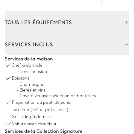
TOUS LES ÉQUIPEMENTS
Intérieur
Extérieur
SERVICES INCLUS
Salon
Services de la maison
Chef à domicile
2
Canapés
TV écran plat
- Demi-pension
Boissons
Bibliothèque
Terrasse
- Champagne
Cheminée
Système son
- Bières et vins
- Cave à vin avec sélection de bouteilles
3
Fauteuils
Préparation du petit-déjeuner
Tea time (thé et pâtisseries)
Salle à manger
Ski-fitting à domicile
Voiture avec chauffeur
Terrasse
Table
Services de la Collection Signature