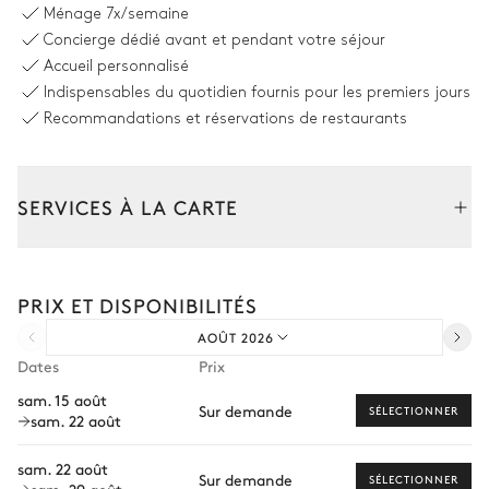
12 places
Ménage
7x/semaine
Concierge dédié avant et pendant votre séjour
Cuisine principale
Accueil personnalisé
Indispensables du quotidien fournis pour les premiers jours
Recommandations et réservations de restaurants
Indépendante
Four
Hotte
Lave vaisselle
Cafetière à dosette
SERVICES À LA CARTE
Nespresso
Réfrigérateur
Blender / Mixeur
Composez votre séjour parmi l’ensemble de nos services et de
Congélateur
nos expériences sur mesure.
Bouilloire
PRIX ET DISPONIBILITÉS
Transfert à l'arrivée et au départ
AOÛT 2026
Courses livrées avant l'arrivée
Salle cinéma
Dates
Prix
Location de voiture
sam. 15 août
TV écran plat
Canapé
Sur demande
SÉLECTIONNER
sam. 22 août
Personnel de maison supplémentaire
2
Fauteuils
Bien-être à domicile
sam. 22 août
Sur demande
SÉLECTIONNER