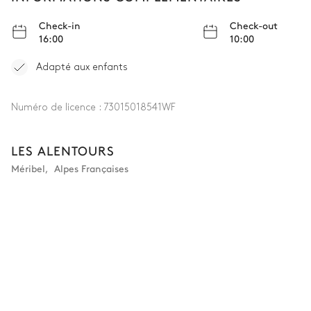
Lit double inséparable
Balcon
Check-in
Check-out
16:00
10:00
Salle de bain 6
Adapté aux enfants
Attenante
Numéro de licence :
73015018541WF
Baignoire
WC
Vasque simple
LES ALENTOURS
Méribel
,
Alpes Françaises
Chambre 7
Vue sur les montagnes
Lit double (2 lits simples)
Balcon
Salle de bain 7
Attenante