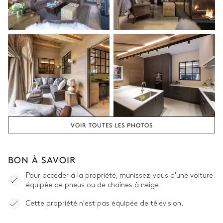
Chambre 3
Vue sur les montagnes
Lit double inséparable
Table de Bureau
Terrasse
Dortoir
2
Lits superposés (4 lits
VOIR TOUTES LES PHOTOS
simples)
Salle de bain 3 et Dortoir
BON À SAVOIR
Pour accéder à la propriété, munissez-vous d'une voiture
Baignoire
WC
équipée de pneus ou de chaînes à neige.
Vasque simple
Cette propriété n'est pas équipée de télévision.