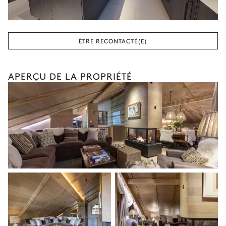
Douche
WC
Vasque simple
ÊTRE RECONTACTÉ(E)
Chambre 2
APERÇU DE LA PROPRIÉTÉ
Vue sur les montagnes
Lit double (2 lits simples)
Balcon
Salle de bain 2
Attenante
Douche
WC
Vasque simple