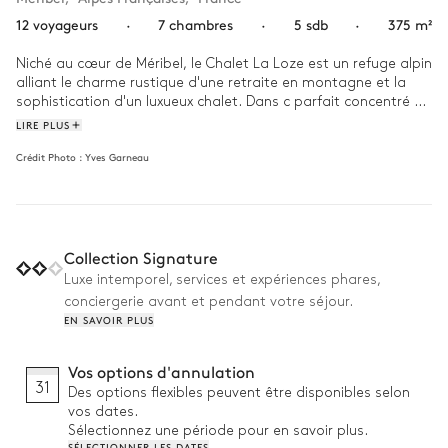
12 voyageurs
·
7 chambres
·
5 sdb
·
375 m²
Niché au cœur de Méribel, le Chalet La Loze est un refuge alpin 
alliant le charme rustique d'une retraite en montagne et la 
sophistication d'un luxueux chalet. Dans c parfait concentré 
d'architecture alpine, mobilier cosy et touches de bois naturel 
LIRE PLUS
créent une atmosphère chaleureuse et accueillante.

Crédit Photo :
Yves Garneau
Une journée au Chalet La Loze se déroule comme un rêve. 
Commencez votre matinée par un bain relaxant dans le 
jacuzzi, en admirant la vue imprenable sur les montagnes. 
Après une journée passée à explorer les pistes de ski voisines 
Collection Signature
ou les boutiques et restaurants de la station, vous pourrez 
vous détendre en famille dans la salle de cinéma privée et le 
Luxe intemporel, services et expériences phares,
soir venu, vous réunir autour de la cheminée pour vous 
conciergerie avant et pendant votre séjour.
raconter vos aventures ! 
EN SAVOIR PLUS
Vos options d'annulation
31
Des options flexibles peuvent être disponibles selon
vos dates.
Sélectionnez une période pour en savoir plus.
SÉLECTIONNER LES DATES