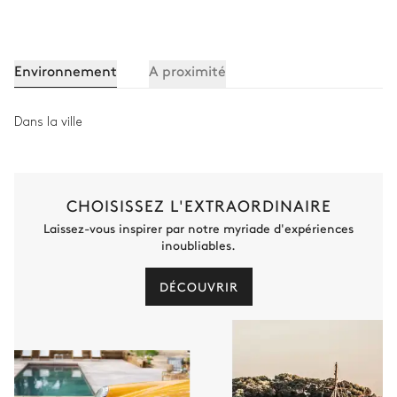
Douche
WC
Vasque simple
Environnement
A proximité
Autre equipements
Dans la ville
Bar
CHOISISSEZ L'EXTRAORDINAIRE
Local à ski
Laissez-vous inspirer par notre myriade d'expériences
inoubliables.
Salle de cinéma
DÉCOUVRIR
Salle de massage