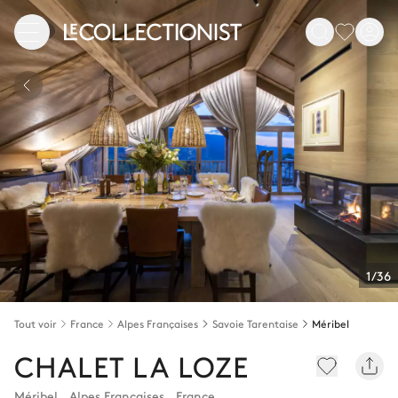
1/36
Tout voir
France
Alpes Françaises
Savoie Tarentaise
Méribel
CHALET LA LOZE
Méribel
,
Alpes Françaises
,
France