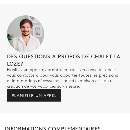
Chambre Master
Vue sur les montagnes
Lit double inséparable
Balcon
Dressing
Salle de bain - chambre Master
DES QUESTIONS À PROPOS DE CHALET LA
LOZE?
Attenante
Planifiez un appel avec notre équipe ! Un conseiller dédié
vous contactera pour vous apporter toutes les précisions
Baignoire
Vasque double
et informations nécessaires sur cette maison et sur la
création de vos vacances sur-mesure.
Douche
WC
PLANIFIER UN APPEL
Chambre 6
Vue sur les montagnes
INFORMATIONS COMPLÉMENTAIRES