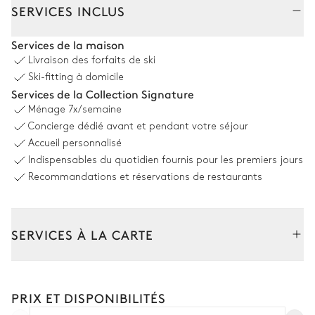
SERVICES INCLUS
Salon
Services de la maison
Livraison des forfaits de ski
Vue sur les montagnes
Ski-fitting à domicile
Services de la Collection Signature
2
Canapés
Cheminée
Ménage
7x/semaine
Fauteuil
Balcon
Concierge dédié avant et pendant votre séjour
Accueil personnalisé
Cuisine
Indispensables du quotidien fournis pour les premiers jours
Recommandations et réservations de restaurants
Ouverte
Îlot central
Réfrigérateur
SERVICES À LA CARTE
Bouilloire
Congélateur
Grille pain
Composez votre séjour parmi l’ensemble de nos services et de
Lave vaisselle
nos expériences sur mesure.
Cafetière à dosette
Four
PRIX ET DISPONIBILITÉS
Transfert à l'arrivée et au départ
Nespresso
Four à micro-ondes