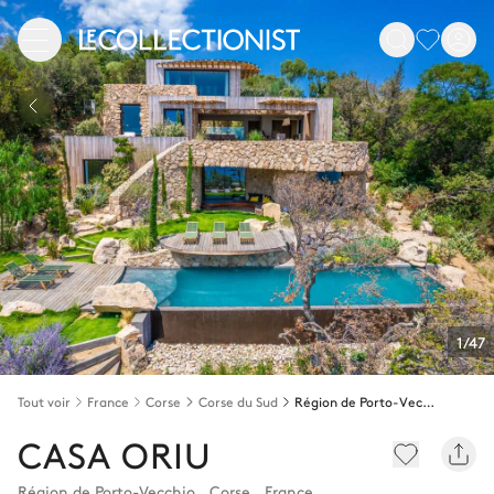
1/47
Tout voir
France
Corse
Corse du Sud
Région de Porto-Vecchio
CASA ORIU
Région de Porto-Vecchio
,
Corse
,
France