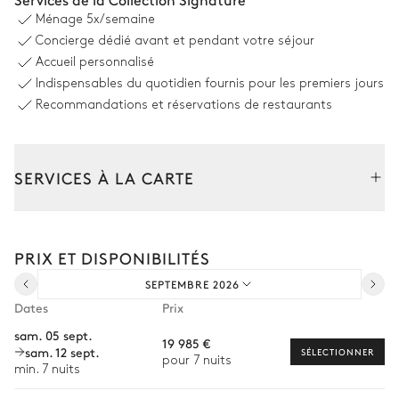
À débordement
Ménage
5x/semaine
Chauffable · Au chlore
Concierge dédié avant et pendant votre séjour
Dimensions : L = 12,9m, l = 3,8m,
profondeur = 0,1m / 1,5m
Accueil personnalisé
Indispensables du quotidien fournis pour les premiers jours
Recommandations et réservations de restaurants
Espace dinatoire extérieur
Table
Machine à glaçons
SERVICES À LA CARTE
12 places
Plancha
Composez votre séjour parmi l’ensemble de nos services et de
nos expériences sur mesure.
Jardin
PRIX ET DISPONIBILITÉS
Transfert à l'arrivée et au départ
SEPTEMBRE 2026
Courses livrées avant l'arrivée
Avec pelouse
Mediterranéen
Dates
Prix
Location de voiture
sam. 05 sept.
19 985 €
sam. 12 sept.
Chef à domicile
SÉLECTIONNER
Patio
pour 7 nuits
min. 7 nuits
Personnel de maison supplémentaire