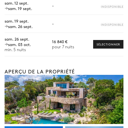
Vue sur la mer
sam. 12 sept.
-
Bien-être à domicile
INDISPONIBLE
sam. 19 sept.
Babysitter
sam. 19 sept.
-
INDISPONIBLE
sam. 26 sept.
Location de vélo
Location de bateau
sam. 26 sept.
16 840 €
sam. 03 oct.
SÉLECTIONNER
Sports nautiques
pour 7 nuits
min. 5 nuits
Visites guidées et excursions
Visites gastronomiques
APERÇU DE LA PROPRIÉTÉ
Les services et expériences proposés peuvent varier selon la
saison, la destination ou la disponibilité. Notre conciergerie
vous guidera vers les offres disponibles pour votre séjour.