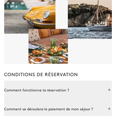
CONDITIONS DE RÉSERVATION
Comment fonctionne la réservation ?
Réserver avec Le Collectionist est à la fois simple et sur
Comment se déroulera le paiement de mon séjour ?
mesure. Choisissez une propriété parmi par notre collection,
réservez en ligne ou consultez l’un de nos conseillers pour plus