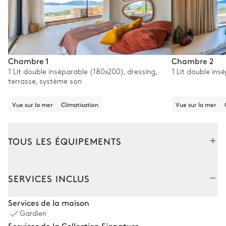
Chambre 1
Chambre 2
1 Lit double inséparable (180x200), dressing,
1 Lit double ins
terrasse, système son
Vue sur la mer
Climatisation
Vue sur la mer
TOUS LES ÉQUIPEMENTS
Extérieur
Intérieur
SERVICES INCLUS
Coin piscine
Services de la maison
Gardien
5
Transats
Piscine
Services de la Collection Signature