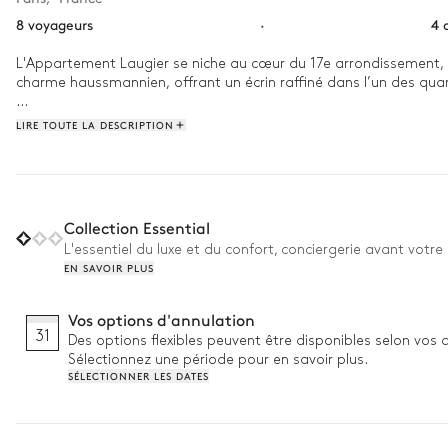
8 voyageurs
·
4 
L'Appartement Laugier se niche au cœur du 17e arrondissement, 
charme haussmannien, offrant un écrin raffiné dans l’un des quarti
Réveillez-vous dans une atmosphère feutrée, lumière douce filtr
LIRE TOUTE LA DESCRIPTION
midi s’étire entre lectures paisibles et instants de détente dans le
l’élégance parisienne.
Collection Essential
L'essentiel du luxe et du confort, conciergerie avant votre 
EN SAVOIR PLUS
Vos options d'annulation
31
Des options flexibles peuvent être disponibles selon vos 
Sélectionnez une période pour en savoir plus.
SÉLECTIONNER LES DATES