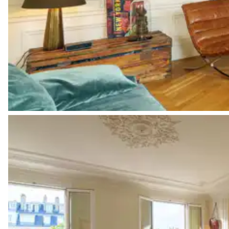
Vasque double
Baignoire
WC
Chambre 2
Climatisation
Lit double inséparable
140x190
Table de Bureau
Salle de bain 2
Partagée
Douche