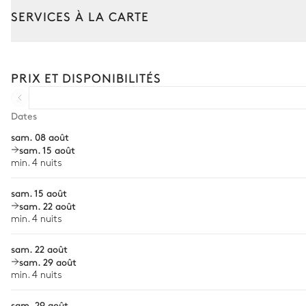
SERVICES À LA CARTE
Salle à manger
Composez votre séjour parmi l’ensemble de nos services et de n
Climatisation
Transfert à l'arrivée et au départ
PRIX ET DISPONIBILITÉS
Courses livrées avant l'arrivée
Table
8 places
Location de voiture
Dates
Piano
sam. 08 août
Chef à domicile
sam. 15 août
Cuisine
Personnel de maison supplémentaire
min. 4 nuits
Bien-être à domicile
sam. 15 août
Indépendante
Climatisation
sam. 22 août
Babysitter
min. 4 nuits
Réfrigérateur
Location de vélo
Congélateur
sam. 22 août
Les services proposés peuvent varier selon la saison, la destinatio
sam. 29 août
Four professionnel
min. 4 nuits
Four à micro-ondes
sam. 29 août