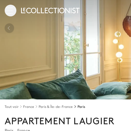
Tout voir
France
Paris & Île-de-France
Paris
APPARTEMENT LAUGIER
Paris
,
France