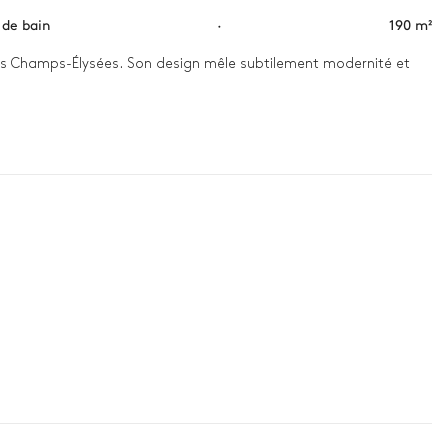
s de bain
·
190 m²
es Champs-Élysées. Son design mêle subtilement modernité et 
poraine avant une balade matinale sur l’avenue Wagram. L’après-
s fenêtres et prolongez la soirée autour d’un verre, bercé par 