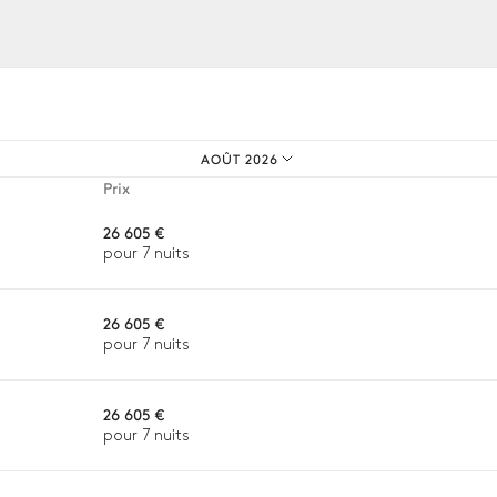
os expériences sur mesure.
Cheminée
AOÛT 2026
Bois
Prix
26 605 €
pour 7 nuits
26 605 €
pour 7 nuits
Îlot central
Cafetière à grain
n ou la disponibilité. Notre conciergerie vous guidera vers les offre
26 605 €
Hotte
pour 7 nuits
Blender / Mixeur