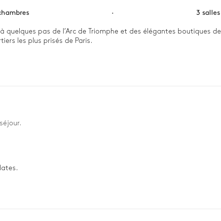
chambres
·
3 salle
à quelques pas de l’Arc de Triomphe et des élégantes boutiques d
ers les plus prisés de Paris.

ant à travers les rideaux. Savourez un café dans la cuisine contem
 salon spacieux. Le soir venu, laissez la ville lumière s’inviter par le
séjour.
dates.