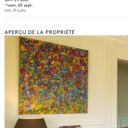
Machine à laver
sam. 05 sept.
Grille pain
min. 4 nuits
Bouilloire
Balcon
APERÇU DE LA PROPRIÉTÉ
Table
6 places
Chambre Master
Climatisation
Lit double inséparable
180x200
Salle de bain - chambre Master
Attenante