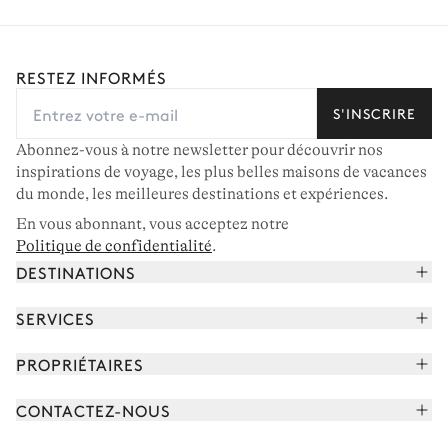
RESTEZ INFORMÉS
S'INSCRIRE
Abonnez-vous à notre newsletter pour découvrir nos
inspirations de voyage, les plus belles maisons de vacances
du monde, les meilleures destinations et expériences.
En vous abonnant, vous acceptez notre
Politique de confidentialité
.
DESTINATIONS
Alpes françaises
SERVICES
Courchevel
Réserver vos vacances
PROPRIÉTAIRES
Corse
Lire le magazine
Rejoindre notre portfolio
Cap Ferret
CONTACTEZ-NOUS
Rencontrer votre concierge
Découvrir nos propriétaires
Saint-Tropez
Nous envoyer un message
Partenaires de voyage