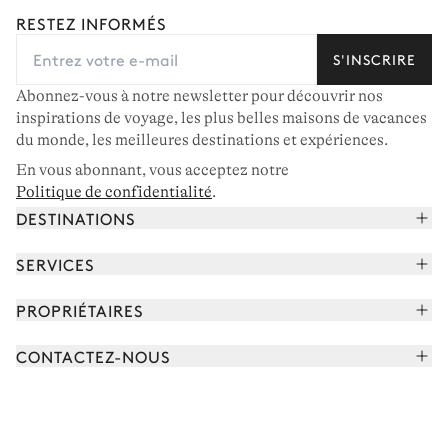
RESTEZ INFORMÉS
S'INSCRIRE
Abonnez-vous à notre newsletter pour découvrir nos
inspirations de voyage, les plus belles maisons de vacances
du monde, les meilleures destinations et expériences.
En vous abonnant, vous acceptez notre
Politique de confidentialité
.
DESTINATIONS
Alpes françaises
SERVICES
Courchevel
Réserver vos vacances
PROPRIÉTAIRES
Corse
Lire le magazine
Rejoindre notre portfolio
Cap Ferret
CONTACTEZ-NOUS
Rencontrer votre concierge
Découvrir nos propriétaires
Saint-Tropez
Nous envoyer un message
Partenaires de voyage
Italie
Programmer un appel
Achetez une maison
Voir plus