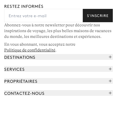
RESTEZ INFORMÉS
S'INSCRIRE
Abonnez-vous à notre newsletter pour découvrir nos
inspirations de voyage, les plus belles maisons de vacances
du monde, les meilleures destinations et expériences.
En vous abonnant, vous acceptez notre
Politique de confidentialité
.
DESTINATIONS
Alpes françaises
SERVICES
Courchevel
Réserver vos vacances
PROPRIÉTAIRES
Corse
Lire le magazine
Rejoindre notre portfolio
Cap Ferret
CONTACTEZ-NOUS
Rencontrer votre concierge
Découvrir nos propriétaires
Saint-Tropez
Nous envoyer un message
Partenaires de voyage
Italie
Programmer un appel
Achetez une maison
Voir plus