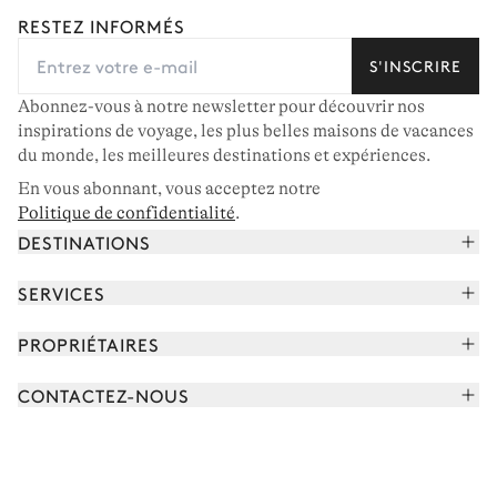
RESTEZ INFORMÉS
S'INSCRIRE
Abonnez-vous à notre newsletter pour découvrir nos
inspirations de voyage, les plus belles maisons de vacances
du monde, les meilleures destinations et expériences.
En vous abonnant, vous acceptez notre
Politique de confidentialité
.
DESTINATIONS
Alpes françaises
SERVICES
Courchevel
Réserver vos vacances
PROPRIÉTAIRES
Corse
Lire le magazine
Rejoindre notre portfolio
Cap Ferret
CONTACTEZ-NOUS
Rencontrer votre concierge
Découvrir nos propriétaires
Saint-Tropez
Nous envoyer un message
Partenaires de voyage
Italie
Programmer un appel
Achetez une maison
Voir plus