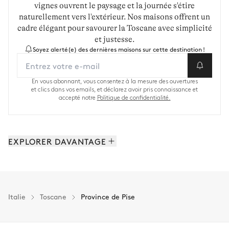
vignes ouvrent le paysage et la journée s'étire
naturellement vers l'extérieur. Nos maisons offrent un
cadre élégant pour savourer la Toscane avec simplicité
et justesse.
Soyez alerté(e) des dernières maisons sur cette destination !
En vous abonnant, vous consentez à la mesure des ouvertures
et clics dans vos emails, et déclarez avoir pris connaissance et
accepté notre
Politique de confidentialité.
EXPLORER DAVANTAGE
Florence: 19 propriétés
Province de Lucques: 16 propriétés
Province de Grosseto: 15 propriétés
Italie
Toscane
Province de Pise
Province de Sienne: 13 propriétés