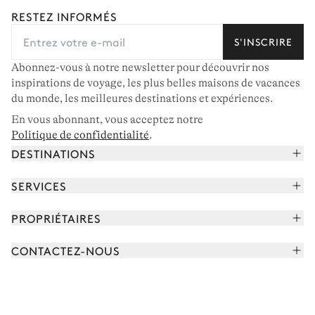
RESTEZ INFORMÉS
S'INSCRIRE
Abonnez-vous à notre newsletter pour découvrir nos
inspirations de voyage, les plus belles maisons de vacances
du monde, les meilleures destinations et expériences.
En vous abonnant, vous acceptez notre
Politique de confidentialité
.
DESTINATIONS
Alpes françaises
SERVICES
Courchevel
Réserver vos vacances
PROPRIÉTAIRES
Corse
Lire le magazine
Rejoindre notre portfolio
Cap Ferret
CONTACTEZ-NOUS
Rencontrer votre concierge
Découvrir nos propriétaires
Saint-Tropez
Nous envoyer un message
Partenaires de voyage
Italie
Programmer un appel
Achetez une maison
Voir plus