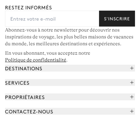
RESTEZ INFORMÉS
S'INSCRIRE
Abonnez-vous à notre newsletter pour découvrir nos
inspirations de voyage, les plus belles maisons de vacances
du monde, les meilleures destinations et expériences.
En vous abonnant, vous acceptez notre
Politique de confidentialité
.
DESTINATIONS
Alpes françaises
SERVICES
Courchevel
Réserver vos vacances
PROPRIÉTAIRES
Corse
Lire le magazine
Rejoindre notre portfolio
Cap Ferret
CONTACTEZ-NOUS
Rencontrer votre concierge
Découvrir nos propriétaires
Saint-Tropez
Nous envoyer un message
Partenaires de voyage
Italie
Programmer un appel
Achetez une maison
Voir plus