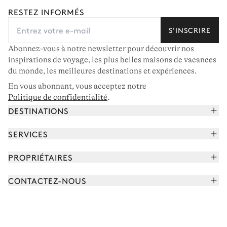
RESTEZ INFORMÉS
S'INSCRIRE
Abonnez-vous à notre newsletter pour découvrir nos
inspirations de voyage, les plus belles maisons de vacances
du monde, les meilleures destinations et expériences.
En vous abonnant, vous acceptez notre
Politique de confidentialité
.
DESTINATIONS
Alpes françaises
SERVICES
Courchevel
Réserver vos vacances
PROPRIÉTAIRES
Corse
Lire le magazine
Rejoindre notre portfolio
Cap Ferret
CONTACTEZ-NOUS
Rencontrer votre concierge
Découvrir nos propriétaires
Saint-Tropez
Nous envoyer un message
Partenaires de voyage
Italie
Programmer un appel
Achetez une maison
Voir plus