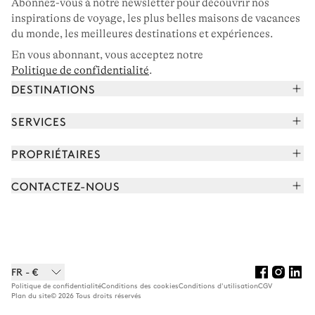
Abonnez-vous à notre newsletter pour découvrir nos
inspirations de voyage, les plus belles maisons de vacances
du monde, les meilleures destinations et expériences.
En vous abonnant, vous acceptez notre
Politique de confidentialité
.
DESTINATIONS
Alpes françaises
SERVICES
Courchevel
Réserver vos vacances
PROPRIÉTAIRES
Corse
Lire le magazine
Rejoindre notre portfolio
Cap Ferret
CONTACTEZ-NOUS
Rencontrer votre concierge
Découvrir nos propriétaires
Saint-Tropez
Nous envoyer un message
Partenaires de voyage
Italie
Programmer un appel
Achetez une maison
Voir plus
FAQ
FR - €
Carrières
Politique de confidentialité
Conditions des cookies
Conditions d'utilisation
CGV
Plan du site
© 2026 Tous droits réservés