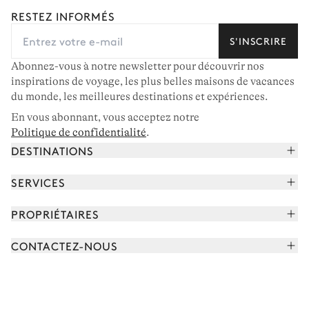
RESTEZ INFORMÉS
S'INSCRIRE
Abonnez-vous à notre newsletter pour découvrir nos
inspirations de voyage, les plus belles maisons de vacances
du monde, les meilleures destinations et expériences.
En vous abonnant, vous acceptez notre
Politique de confidentialité
.
DESTINATIONS
Alpes françaises
SERVICES
Courchevel
Réserver vos vacances
PROPRIÉTAIRES
Corse
Lire le magazine
Rejoindre notre portfolio
Cap Ferret
CONTACTEZ-NOUS
Rencontrer votre concierge
Découvrir nos propriétaires
Saint-Tropez
Nous envoyer un message
Partenaires de voyage
Italie
Programmer un appel
Achetez une maison
Voir plus