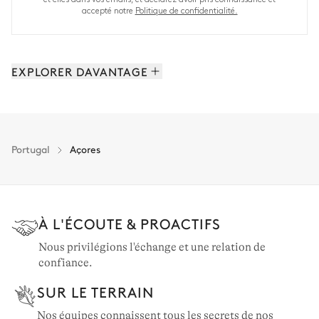
accepté notre
Politique de confidentialité.
EXPLORER DAVANTAGE
Comporta & Melides: 54 propriétés
Algarve: 20 propriétés
Région de Lisbonne: 19 propriétés
Portugal
Açores
Portugal: 104 propriétés
À L'ÉCOUTE & PROACTIFS
Nous privilégions l'échange et une relation de
confiance.
SUR LE TERRAIN
Nos équipes connaissent tous les secrets de nos