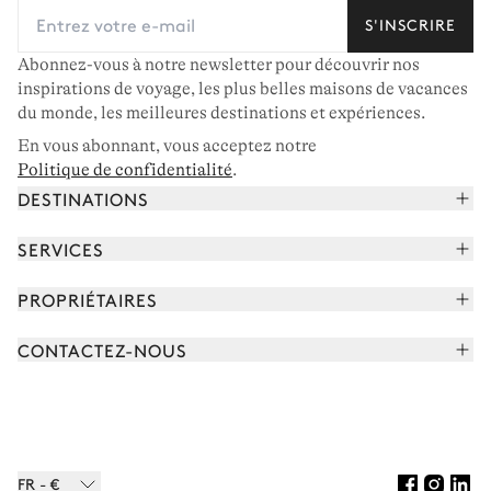
S'INSCRIRE
Abonnez-vous à notre newsletter pour découvrir nos
inspirations de voyage, les plus belles maisons de vacances
du monde, les meilleures destinations et expériences.
En vous abonnant, vous acceptez notre
Politique de confidentialité
.
DESTINATIONS
Alpes françaises
SERVICES
Courchevel
Réserver vos vacances
PROPRIÉTAIRES
Corse
Lire le magazine
Rejoindre notre portfolio
Cap Ferret
CONTACTEZ-NOUS
Rencontrer votre concierge
Découvrir nos propriétaires
Saint-Tropez
Nous envoyer un message
Partenaires de voyage
Italie
Programmer un appel
Achetez une maison
Voir plus
FAQ
FR - €
Carrières