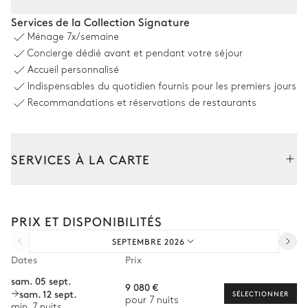
Salle à manger Extérieure
Services de la Collection Signature
Ménage
7x/semaine
Table
Concierge dédié avant et pendant votre séjour
8 places
Accueil personnalisé
Indispensables du quotidien fournis pour les premiers jours
Piscine
Recommandations et réservations de restaurants
Piscine
Transat
Chauffée · Au chlore
SERVICES À LA CARTE
Dimensions : L = 16,5m, l = 5,5m,
profondeur = 1,6m
Composez votre séjour parmi l’ensemble de nos services et de
Douche extérieure
nos expériences sur mesure.
PRIX ET DISPONIBILITÉS
Transfert à l'arrivée et au départ
Jardin
SEPTEMBRE 2026
Courses livrées avant l'arrivée
Dates
Prix
Location de voiture
Avec pelouse
sam. 05 sept.
9 080 €
sam. 12 sept.
Chef à domicile
SÉLECTIONNER
pour 7 nuits
min. 7 nuits