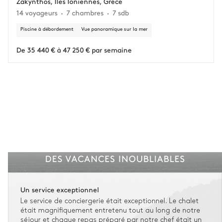
Zakynthos, Îles Ioniennes, Grèce
14 voyageurs
7 chambres
7 sdb
Vous gardez une marge de manœuvre en cas
d'imprévus.
Piscine à débordement
Vue panoramique sur la mer
L'assurance flexible est disponible pour tous les séjours jusqu'à 55 555 €.
1
De 35 440 € à 47 250 € par semaine
Entre 59 jours et le jour du check-in : le montant total du séjour est dû.
Voir nos conditions d'assurance
DES VACANCES INOUBLIABLES
Un service exceptionnel
Le service de conciergerie était exceptionnel. Le chalet
était magnifiquement entretenu tout au long de notre
séjour et chaque repas préparé par notre chef était un