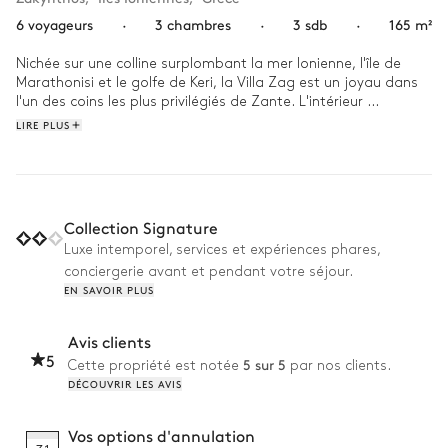
6 voyageurs
·
3 chambres
·
3 sdb
·
165 m²
Nichée sur une colline surplombant la mer Ionienne, l'île de 
Marathonisi et le golfe de Keri, la Villa Zag est un joyau dans 
l'un des coins les plus privilégiés de Zante. L'intérieur 
minimaliste et contemporain, tout en tons neutres et en 
LIRE PLUS
matériaux raffinés, est la toile de fond parfaite pour vos 
vacances sur l'île grecque.

Dans un endroit aussi magnifique, vous voudrez passer vos 
journées à profiter des vues panoramiques à couper le 
Collection Signature
souffle. Heureusement, la villa est conçue pour cela : savourez 
Luxe intemporel, services et expériences phares,
votre café matinal sur la terrasse, bronzez sur une chaise 
conciergerie avant et pendant votre séjour.
longue face à la mer, barbotez dans la piscine dont les eaux 
EN SAVOIR PLUS
turquoise se confondent avec celles de la mer Ionienne... 
Traversez les oliviers et trouvez un chemin privé jusqu'à la 
plage, où vous pourrez vous émerveiller devant la mer 
Avis clients
cristalline. Près du centre de Limni Keri, rendez-vous dans ses 
5
5 sur 5
Cette propriété est notée
par nos clients.
boutiques, marchés et tavernes pour découvrir l'ambiance 
DÉCOUVRIR LES AVIS
locale, avant de rentrer à la Villa pour admirer le coucher de 
soleil sur l'eau et les îles lointaines.
Vos options d'annulation