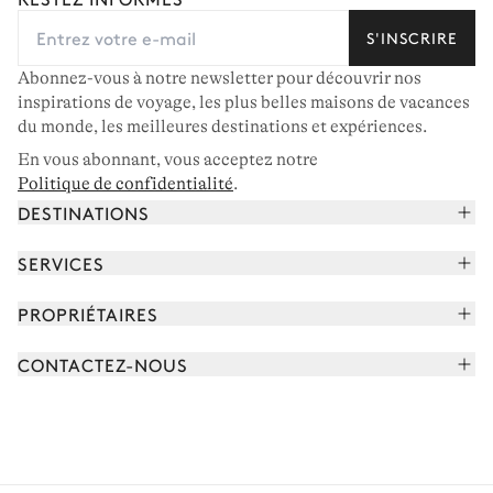
S'INSCRIRE
Abonnez-vous à notre newsletter pour découvrir nos
inspirations de voyage, les plus belles maisons de vacances
du monde, les meilleures destinations et expériences.
En vous abonnant, vous acceptez notre
Politique de confidentialité
.
DESTINATIONS
Alpes françaises
SERVICES
Courchevel
Réserver vos vacances
PROPRIÉTAIRES
Corse
Lire le magazine
Rejoindre notre portfolio
Cap Ferret
CONTACTEZ-NOUS
Rencontrer votre concierge
Découvrir nos propriétaires
Saint-Tropez
Nous envoyer un message
Partenaires de voyage
Italie
Programmer un appel
Achetez une maison
Voir plus
FAQ