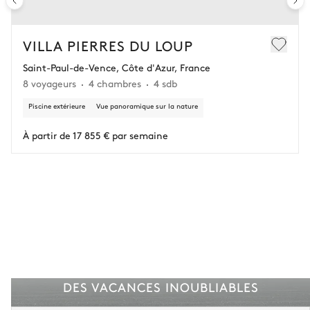
Récupérez 90% des sommes déjà versées.
En cas d’annulation 60 jours avant l'arrivée, dans la limite d'un
VILLA PIERRES DU LOUP
remboursement de 25 000 € (assurance déduite, hors conciergerie).
Saint-Paul-de-Vence, Côte d'Azur, France
8 voyageurs
4 chambres
4 sdb
Vous gardez une marge de manœuvre en cas
d'imprévus.
Piscine extérieure
Vue panoramique sur la nature
L'assurance flexible est disponible pour tous les séjours jusqu'à 55 555 €.
1
À partir de 17 855 € par semaine
Entre 59 jours et le jour du check-in : le montant total du séjour est dû.
Voir nos conditions d'assurance
DES VACANCES INOUBLIABLES