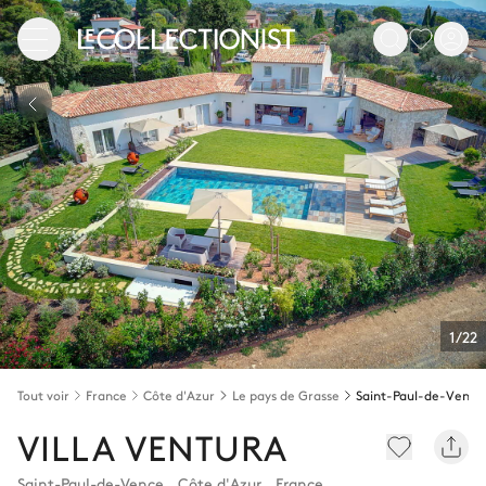
1/22
Tout voir
France
Côte d'Azur
Le pays de Grasse
Saint-Paul-de-Vence
VILLA VENTURA
Saint-Paul-de-Vence
,
Côte d'Azur
,
France