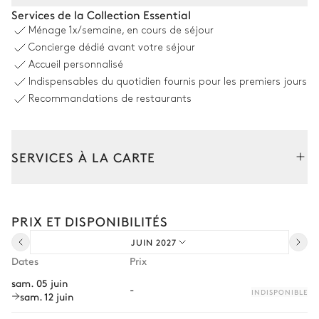
Salle à manger - Extérieure
Services de la Collection Essential
Ménage
1x/semaine, en cours de séjour
Vue sur le jardin
Concierge dédié avant votre séjour
Accueil personnalisé
Table
Indispensables du quotidien fournis pour les premiers jours
8 places
Recommandations de restaurants
Piscine
SERVICES À LA CARTE
Piscine
Douche extérieure
À débordement
Non chauffée · Au sel
Composez votre séjour parmi l’ensemble de nos services et de
Dimensions : L = 12m, l = 5,5m,
nos expériences sur mesure.
profondeur = 60m / 160m
PRIX ET DISPONIBILITÉS
Transfert à l'arrivée et au départ
JUIN 2027
Courses livrées avant l'arrivée
Jardin
Dates
Prix
Location de voiture
sam. 05 juin
-
Arboré
Avec pelouse
INDISPONIBLE
sam. 12 juin
Chef à domicile