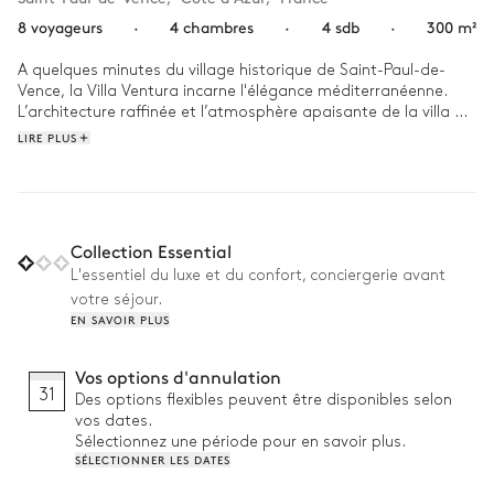
8 voyageurs
·
4 chambres
·
4 sdb
·
300 m²
A quelques minutes du village historique de Saint-Paul-de-
Vence, la Villa Ventura incarne l'élégance méditerranéenne. 
L’architecture raffinée et l’atmosphère apaisante de la villa 
s’harmonisent avec la beauté naturelle des environs.

LIRE PLUS
Réveillez-vous dans ce havre de paix et laissez la lumière du 
matin baigner la terrasse. Après un plongeon dans la piscine, 
pourquoi ne pas échanger quelques balles sur le cours de 
tennis privé pour bien commencer la journée ? L’après-midi 
Collection Essential
s’écoule entre la découverte du village où Picasso et Matisse 
L'essentiel du luxe et du confort, conciergerie avant
ont laissé leur empreinte, et un moment de convivialité autour 
votre séjour.
d’un dîner sous les étoiles, en admirant la vue sur les 
EN SAVOIR PLUS
montagnes environnantes.
Vos options d'annulation
31
Des options flexibles peuvent être disponibles selon
vos dates.
Sélectionnez une période pour en savoir plus.
SÉLECTIONNER LES DATES