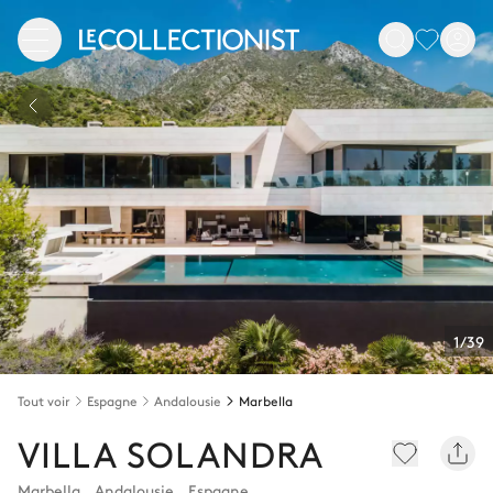
1/39
Tout voir
Espagne
Andalousie
Marbella
VILLA SOLANDRA
Marbella
,
Andalousie
,
Espagne