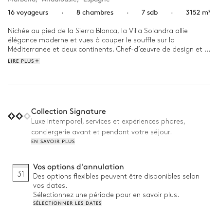
16 voyageurs
·
8 chambres
·
7 sdb
·
3152 m²
Nichée au pied de la Sierra Blanca, la Villa Solandra allie 
élégance moderne et vues à couper le souffle sur la 
Méditerranée et deux continents. Chef-d’œuvre de design et 
de confort, elle est un concentré de sérénité et d'excellence 
LIRE PLUS
architecturale dans le cadre le plus exclusif de Marbella.

Commencez votre journée par une séance énergisante dans 
la salle de sport, suivie d'un café paisible sur la terrasse en 
admirant les vues panoramiques sur la mer. En milieu de 
Collection Signature
matinée, jouez un match sur le court de tennis privé ou 
Luxe intemporel, services et expériences phares,
détendez-vous au spa, en alternant hammam et sauna. À la 
conciergerie avant et pendant votre séjour.
fin de la journée, retrouvez la terrasse pour prendre un verre, 
EN SAVOIR PLUS
puis préparez un dîner au barbecue pour terminer la soirée en 
beauté. 
Vos options d'annulation
31
Des options flexibles peuvent être disponibles selon
vos dates.
Sélectionnez une période pour en savoir plus.
SÉLECTIONNER LES DATES