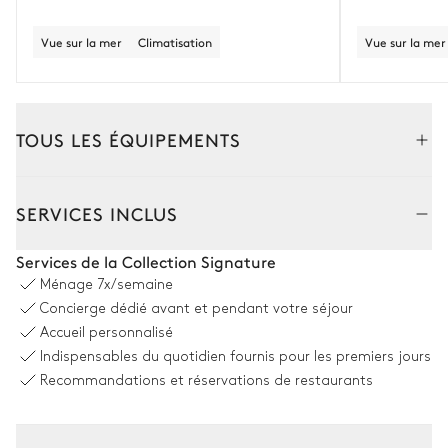
Vue sur la mer
Climatisation
Vue sur la mer
TOUS LES ÉQUIPEMENTS
Extérieur
Intérieur
Appartement
SERVICES INCLUS
Terrain de tennis
Services de la Collection Signature
Ménage
7x/semaine
Vue sur le jardin
Concierge dédié avant et pendant votre séjour
Accueil personnalisé
Indispensables du quotidien fournis pour les premiers jours
Coin piscine
Recommandations et réservations de restaurants
Vue sur le jardin