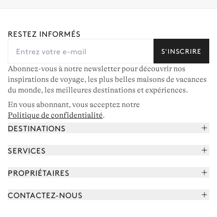
RESTEZ INFORMÉS
S'INSCRIRE
Abonnez-vous à notre newsletter pour découvrir nos
inspirations de voyage, les plus belles maisons de vacances
du monde, les meilleures destinations et expériences.
En vous abonnant, vous acceptez notre
Politique de confidentialité
.
DESTINATIONS
Alpes françaises
SERVICES
Courchevel
Réserver vos vacances
PROPRIÉTAIRES
Corse
Lire le magazine
Rejoindre notre portfolio
Cap Ferret
CONTACTEZ-NOUS
Rencontrer votre concierge
Découvrir nos propriétaires
Saint-Tropez
Nous envoyer un message
Partenaires de voyage