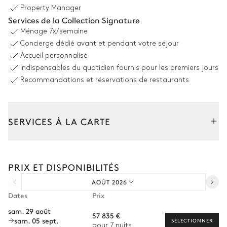
Partagé
Property Manager
Services de la Collection Signature
Ménage
7x/semaine
Piscine
Concierge dédié avant et pendant votre séjour
Accueil personnalisé
Piscine
Transat
Indispensables du quotidien fournis pour les premiers jours
Chauffée · Au chlore
Recommandations et réservations de restaurants
Dimensions : L = 15m, l = 6m
Jardin
SERVICES À LA CARTE
Mediterranéen
Avec pelouse
Composez votre séjour parmi l’ensemble de nos services et de
nos expériences sur mesure.
PRIX ET DISPONIBILITÉS
Transfert à l'arrivée et au départ
Salle à manger Extérieure
AOÛT 2026
Courses livrées avant l'arrivée
Dates
Prix
Vue panoramique sur la mer
Location de voiture
sam. 29 août
57 835 €
sam. 05 sept.
Table
10
Fauteuils
Chef à domicile
SÉLECTIONNER
pour 7 nuits