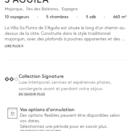
Majorque
,
Îles des Baléares
,
Espagne
10 voyageurs
·
5 chambres
·
5 sdb
·
663 m²
La Villa Sa Punta de S'Aguila est située le long d'un chemin au-
dessus de la côte. Construite dans le style traditionnel 
majorquin, avec des plafonds à poutres apparentes et des 
sols en terre cuite, elle a été agréablement intégrée au 
LIRE PLUS
paysage et offre des vues panoramiques sur la mer et les 
montagnes. La Villa Sa Punta de S'Aguila dispose d'une 
piscine privée chauffée (15 x 6 mètres), d'une cuisine, d'un 
salon et d'une salle à manger. Cette villa peut accueillir 
confortablement 10 adultes dans 5 chambres avec salle de 
Collection Signature
bains. La villa dispose également d'un court de tennis et d'un 
Luxe intemporel, services et expériences phares,
accès direct au sentier de randonnée qui mène à la plage, à 
conciergerie avant et pendant votre séjour.
seulement 20 minutes de marche. Cette propriété à couper le 
EN SAVOIR PLUS
souffle est parfaite pour tous ceux qui souhaitent être 
proches de la nature, à l'écart du bruit et du stress de la ville, 
mais qui souhaitent également profiter du charme 
Vos options d'annulation
emblématique des petites villes des villages voisins : 
31
Des options flexibles peuvent être disponibles selon
Valldemosa, Deia, Soller et Banyalbufar. 
vos dates.
Sélectionnez une période pour en savoir plus.