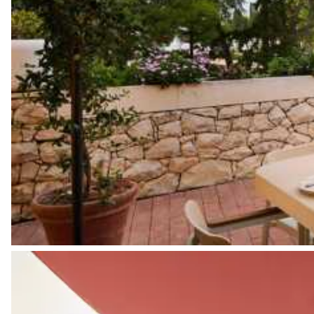
Location de vélo
Location de bateau
Sports nautiques
Visites guidées et excursions
Visites gastronomiques
Les services et expériences proposés peuvent varier selon la saiso