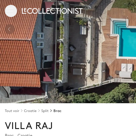
Tout voir
Croatie
Split
Brac
VILLA RAJ
Brac
,
Croatie