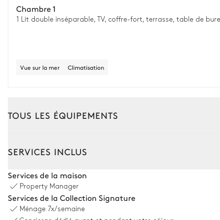
Chambre 1
1 Lit double inséparable, TV, coffre-fort, terrasse, table de bur
Vue sur la mer
Climatisation
TOUS LES ÉQUIPEMENTS
Extérieur
Intérieur
SERVICES INCLUS
Espace dînatoire extérieur
Services de la maison
Property Manager
Table
Services de la Collection Signature
12 places
Ménage
7x/semaine