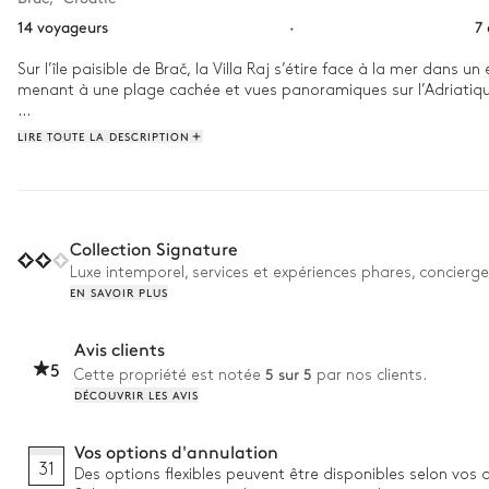
14 voyageurs
·
7
Sur l’île paisible de Brač, la Villa Raj s’étire face à la mer dans
menant à une plage cachée et vues panoramiques sur l’Adriatique
Commencez la journée par quelques brasses dans la piscine extérie
LIRE TOUTE LA DESCRIPTION
rejoindre les terrasses pour un dîner grillé, bercé par le clapotis d
Collection Signature
Luxe intemporel, services et expériences phares, concierge
EN SAVOIR PLUS
Avis clients
5
5 sur 5
Cette propriété est notée
par nos clients.
DÉCOUVRIR LES AVIS
Vos options d'annulation
31
Des options flexibles peuvent être disponibles selon vos 