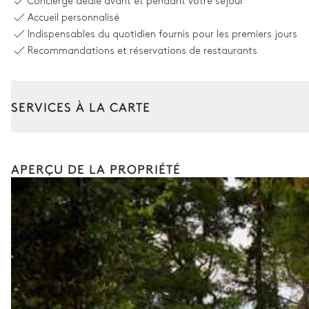
Concierge dédié avant et pendant votre séjour
Piscine
Accueil personnalisé
Indispensables du quotidien fournis pour les premiers jours
Recommandations et réservations de restaurants
Piscine
Hydromassage
Non chauffée · Au chlore
SERVICES À LA CARTE
Jardin
Composez votre séjour parmi l’ensemble de nos services et de n
Mediterranéen
Avec pelouse
Transfert à l'arrivée et au départ
APERÇU DE LA PROPRIÉTÉ
Courses livrées avant l'arrivée
Table de massage
Location de voiture
Terrasse
Chef à domicile
Personnel de maison supplémentaire
Jacuzzi
Bien-être à domicile
Babysitter