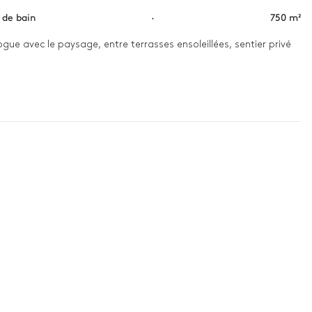
s de bain
·
750 m²
ogue avec le paysage, entre terrasses ensoleillées, sentier privé 
 lumière. Détendez-vous dans le jacuzzi ou le sauna avant de 
 sérénité.