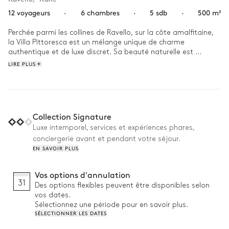
12 voyageurs
·
6 chambres
·
5 sdb
·
500 m²
Perchée parmi les collines de Ravello, sur la côte amalfitaine, 
la Villa Pittoresca est un mélange unique de charme 
authentique et de luxe discret. Sa beauté naturelle est 
parfaitement complétée par des touches modernes, créant 
LIRE PLUS
une atmosphère sereine et sophistiquée. Révélant des vues 
panoramiques sur la Méditerranée, elle est une oasis de 
tranquillité.

Le vaste terrain de la propriété et sa piscine naturelle sont le 
Collection Signature
décor rêvé pour se rafraîchir au coeur d'une végétation 
Luxe intemporel, services et expériences phares,
luxuriante. Notre must pour une expérience al fresco ultra 
conciergerie avant et pendant votre séjour.
exclusive ? La salle a mangé extérieure, idéale pour savourer 
EN SAVOIR PLUS
les repas préparés par le chef à domicile. 
Vos options d'annulation
31
Des options flexibles peuvent être disponibles selon
vos dates.
Sélectionnez une période pour en savoir plus.
SÉLECTIONNER LES DATES