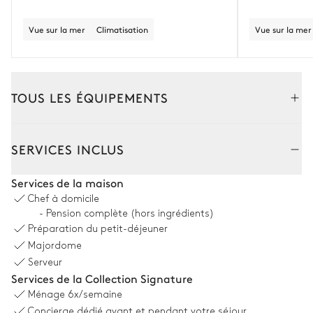
Vue sur la mer
Climatisation
Vue sur la mer
TOUS LES ÉQUIPEMENTS
Extérieur
Intérieur
SERVICES INCLUS
Piscine
Services de la maison
Chef à domicile
Piscine
12
Transats
- Pension complète (hors ingrédients)
Non chauffée · Naturelle
Préparation du petit-déjeuner
profondeur = 0,4m / 2,3m
Majordome
Douche extérieure
Serveur
Services de la Collection Signature
Ménage
6x/semaine
Espace dînatoire extérieur
Concierge dédié avant et pendant votre séjour