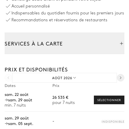
Accueil personnalisé
Table
Plancha
Indispensables du quotidien fournis pour les premiers jours
12 places
Four à pizza
Recommandations et réservations de restaurants
Barbecue
Jardin
SERVICES À LA CARTE
Avec pelouse
Arboré
Mediterranéen
Composez votre séjour parmi l’ensemble de nos services et de
nos expériences sur mesure.
Solarium
Fontaine
PRIX ET DISPONIBILITÉS
Transfert à l'arrivée et au départ
Pergola
AOÛT 2026
Courses livrées avant l'arrivée
Dates
Prix
Location de voiture
Rooftop
sam. 22 août
26 535 €
sam. 29 août
Personnel de maison supplémentaire
SÉLECTIONNER
pour 7 nuits
min. 7 nuits
Bien-être à domicile
sam. 29 août
-
Babysitter
INDISPONIBLE
sam. 05 sept.