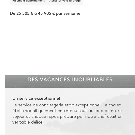
Piscine à débordement
Accès privé à la plage
L'assurance flexible est disponible pour tous les séjours jusqu'à 55 555 €.
1
De 25 505 € à 45 905 € par semaine
Entre 59 jours et le jour du check-in : le montant total du séjour est dû.
Voir nos conditions d'assurance
DES VACANCES INOUBLIABLES
Un service exceptionnel
Le service de conciergerie était exceptionnel. Le chalet
était magnifiquement entretenu tout au long de notre
séjour et chaque repas préparé par notre chef était un
véritable délice!