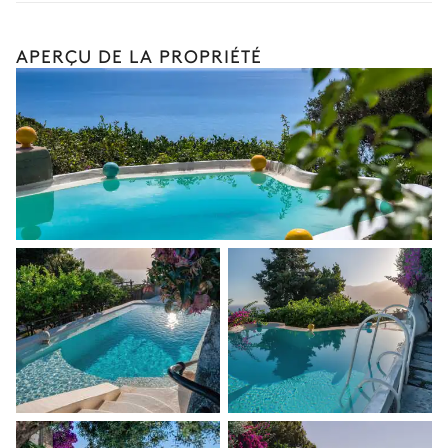
Location de vélo
Location de bateau
APERÇU DE LA PROPRIÉTÉ
Sports nautiques
Visites guidées et excursions
Visites gastronomiques
Les services et expériences proposés peuvent varier selon la
saison, la destination ou la disponibilité. Notre conciergerie
vous guidera vers les offres disponibles pour votre séjour.