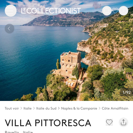
1/92
Tout voir
Italie
Italie du Sud
Naples & la Campanie
Côte Amalfitaine
VILLA PITTORESCA
Ravello
,
Italie