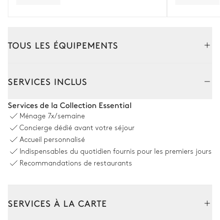
TOUS LES ÉQUIPEMENTS
Extérieur
Intérieur
SERVICES INCLUS
Coin piscine
Services de la Collection Essential
Ménage
7x/semaine
Vue panoramique sur la mer
Concierge dédié avant votre séjour
Accueil personnalisé
10
Transats
Piscine
Indispensables du quotidien fournis pour les premiers jours
Non chauffée · Au chlore
Dimensions : L = 15m, l = 5m
Recommandations de restaurants
Terrasse
SERVICES À LA CARTE
Vue sur la mer