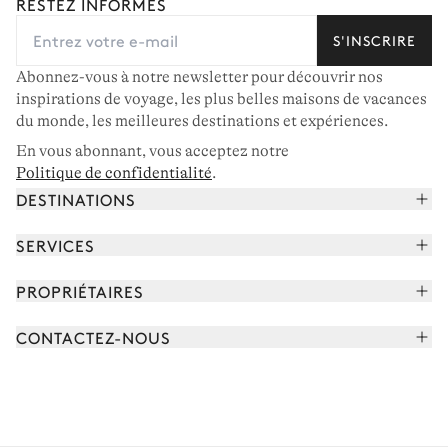
RESTEZ INFORMÉS
S'INSCRIRE
Abonnez-vous à notre newsletter pour découvrir nos
inspirations de voyage, les plus belles maisons de vacances
du monde, les meilleures destinations et expériences.
En vous abonnant, vous acceptez notre
Politique de confidentialité
.
DESTINATIONS
Alpes françaises
SERVICES
Courchevel
Réserver vos vacances
PROPRIÉTAIRES
Corse
Lire le magazine
Rejoindre notre portfolio
Cap Ferret
CONTACTEZ-NOUS
Rencontrer votre concierge
Découvrir nos propriétaires
Saint-Tropez
Nous envoyer un message
Partenaires de voyage
Italie
Programmer un appel
Achetez une maison
Voir plus
FAQ