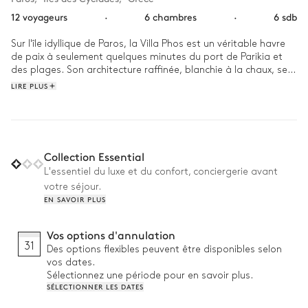
12 voyageurs
·
6 chambres
·
6 sdb
Sur l'île idyllique de Paros, la Villa Phos est un véritable havre 
de paix à seulement quelques minutes du port de Parikia et 
des plages. Son architecture raffinée, blanchie à la chaux, se 
fond parfaitement dans les paysages naturels environnants, 
LIRE PLUS
créant une atmosphère paisible propice à la détente. 

Dès le matin, plongez dans la piscine scintillante, où l'eau 
semble se mêler à l'horizon infini de la mer Égée. Après une 
baignade rafraîchissante, installez-vous sur l'une des vastes 
Collection Essential
terrasses, idéales pour savourer un café tout en admirant la 
L'essentiel du luxe et du confort, conciergerie avant
vue splendide. À l'heure du déjeuner, raseemblez vos proches 
votre séjour.
autour du barbecue extérieur, ou explorez les plages 
EN SAVOIR PLUS
immaculées situées à quelques pas. Lorsque la nuit tombe, la 
terrasse devient un endroit magique pour des repas en plein 
air, sous un ciel étoilé, avec la mer scintillante en toile de fond.
Vos options d'annulation
31
Des options flexibles peuvent être disponibles selon
vos dates.
Sélectionnez une période pour en savoir plus.
SÉLECTIONNER LES DATES