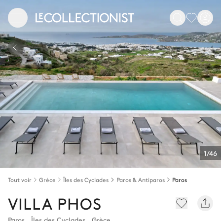
1/46
Tout voir
Grèce
Îles des Cyclades
Paros & Antiparos
Paros
VILLA PHOS
Paros
,
Îles des Cyclades
,
Grèce