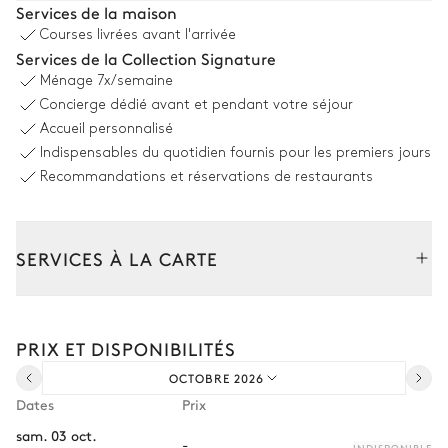
Services de la maison
Courses livrées avant l'arrivée
Table
Barbecue
Services de la Collection Signature
18 places
Charbon
Ménage
7x/semaine
Concierge dédié avant et pendant votre séjour
Terrain de basketball
Accueil personnalisé
Indispensables du quotidien fournis pour les premiers jours
Recommandations et réservations de restaurants
Terrain de volleyball
SERVICES À LA CARTE
Terrain de tennis
Composez votre séjour parmi l’ensemble de nos services et de
nos expériences sur mesure.
PRIX ET DISPONIBILITÉS
Transfert à l'arrivée et au départ
Piscine
OCTOBRE 2026
Location de voiture
Dates
Prix
Chef à domicile
Piscine
Transat
sam. 03 oct.
Hydromassage · À
-
INDISPONIBLE