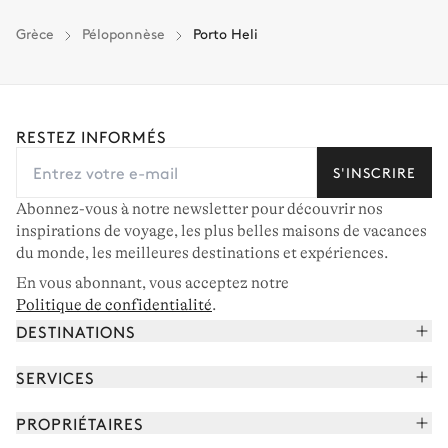
Grèce
Péloponnèse
Porto Heli
RESTEZ INFORMÉS
S'INSCRIRE
Abonnez-vous à notre newsletter pour découvrir nos
inspirations de voyage, les plus belles maisons de vacances
du monde, les meilleures destinations et expériences.
En vous abonnant, vous acceptez notre
Politique de confidentialité
.
DESTINATIONS
Alpes françaises
SERVICES
Courchevel
Réserver vos vacances
PROPRIÉTAIRES
Corse
Lire le magazine