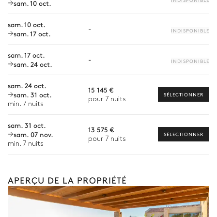
sam. 10 oct.
Personnel de maison supplémentaire
débordement
Non chauffée · Au chlore
Bien-être à domicile
sam. 10 oct.
profondeur = 1,2m / 2,2m
-
INDISPONIBLE
sam. 17 oct.
Babysitter
Jardin
sam. 17 oct.
Location de vélo
-
INDISPONIBLE
sam. 24 oct.
Location de bateau
Mediterranéen
Avec pelouse
sam. 24 oct.
15 145 €
Sports nautiques
sam. 31 oct.
SÉLECTIONNER
pour 7 nuits
min. 7 nuits
Visites guidées et excursions
sam. 31 oct.
Visites gastronomiques
13 575 €
sam. 07 nov.
SÉLECTIONNER
Les services et expériences proposés peuvent varier selon la
pour 7 nuits
min. 7 nuits
saison, la destination ou la disponibilité. Notre conciergerie
vous guidera vers les offres disponibles pour votre séjour.
APERÇU DE LA PROPRIÉTÉ