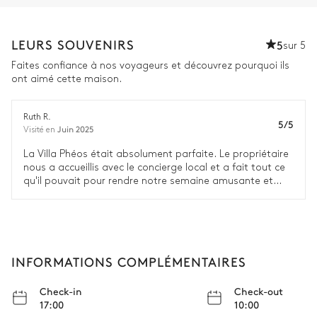
LEURS SOUVENIRS
5
sur 5
Faites confiance à nos voyageurs et découvrez pourquoi ils
ont aimé cette maison.
Ruth R.
5/5
Juin 2025
Visité en
La Villa Phéos était absolument parfaite. Le propriétaire
nous a accueillis avec le concierge local et a fait tout ce
qu'il pouvait pour rendre notre semaine amusante et
mémorable. La villa est magnifiquement conçue, les vues
sur la mer et le coucher de soleil sont spectaculaires.
Avec la piscine, le tennis, le basket-ball, le volley-ball, le
ping-pong, les kayaks et le paddle board, nous n'avions
presque jamais envie de quitter la villa. C'était notre
INFORMATIONS COMPLÉMENTAIRES
meilleur voyage de groupe, je ne peux pas en dire assez
sur cet endroit exceptionnel et paisible.
Check-in
Check-out
17:00
10:00