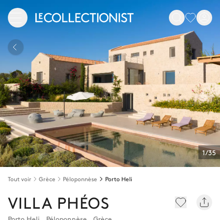
1/35
Tout voir
Grèce
Péloponnèse
Porto Heli
VILLA PHÉOS
Porto Heli
,
Péloponnèse
,
Grèce